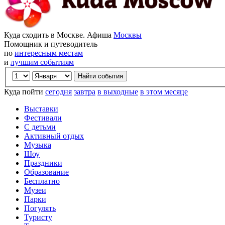
Куда сходить в Москве. Афиша
Москвы
Помощник и путеводитель
по
интересным местам
и
лучшим событиям
Куда пойти
сегодня
завтра
в выходные
в этом месяце
Выставки
Фестивали
С детьми
Активный отдых
Музыка
Шоу
Праздники
Образование
Бесплатно
Музеи
Парки
Погулять
Туристу