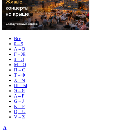
Все
0 – 9
А – В
Г – Ж
З – Л
М – О
П – С
Т – Ф
Х – Ч
Ш – Ы
Э – Я
A – F
G – J
K – P
Q – U
V – Z
А