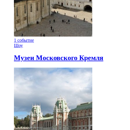
1
событие
Шоу
Музеи Московского Кремля