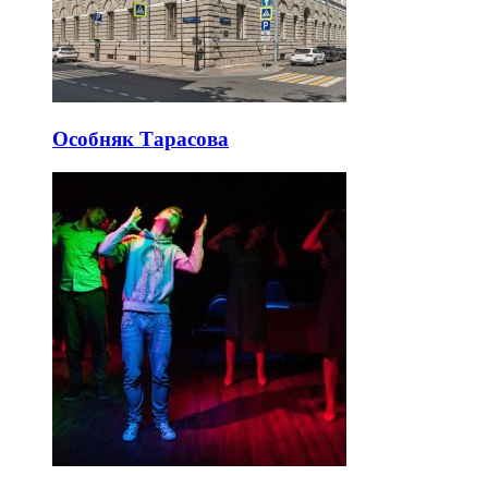
Особняк Тарасова