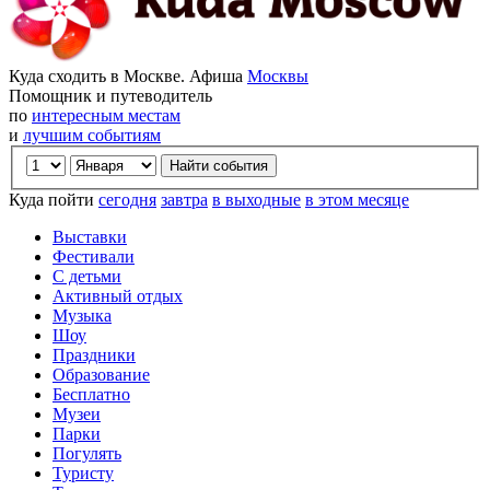
Куда сходить в Москве. Афиша
Москвы
Помощник и путеводитель
по
интересным местам
и
лучшим событиям
Куда пойти
сегодня
завтра
в выходные
в этом месяце
Выставки
Фестивали
С детьми
Активный отдых
Музыка
Шоу
Праздники
Образование
Бесплатно
Музеи
Парки
Погулять
Туристу