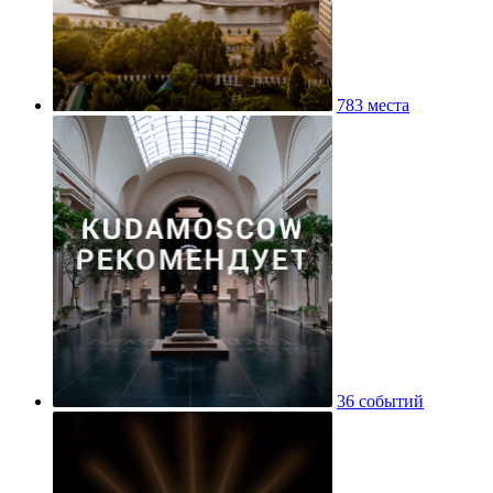
783 места
36 событий