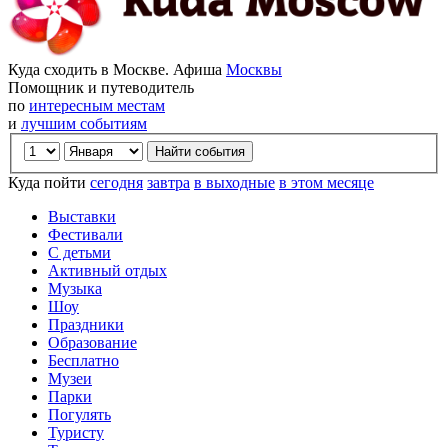
Куда сходить в Москве. Афиша
Москвы
Помощник и путеводитель
по
интересным местам
и
лучшим событиям
Куда пойти
сегодня
завтра
в выходные
в этом месяце
Выставки
Фестивали
С детьми
Активный отдых
Музыка
Шоу
Праздники
Образование
Бесплатно
Музеи
Парки
Погулять
Туристу