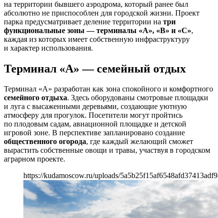
на территории бывшего аэродрома, который ранее был
абсолютно не приспособлен для городской жизни. Проект
парка предусматривает деление территории на
три
функциональные зоны — терминалы «А», «В» и «С»
,
каждая из которых имеет собственную инфраструктуру
и характер использования.
Терминал «А» — семейный отдых
Терминал «А» разработан как зона спокойного и комфортного
семейного отдыха
. Здесь оборудованы смотровые площадки
и луга с высаженными деревьями, создающие уютную
атмосферу для прогулок. Посетители могут пройтись
по плодовым садам, авиационной площадке и детской
игровой зоне. В перспективе запланировано создание
общественного огорода
, где каждый желающий сможет
вырастить собственные овощи и травы, участвуя в городском
аграрном проекте.
https://kudamoscow.ru/uploads/5a5b25f15af6548afd37413adf9