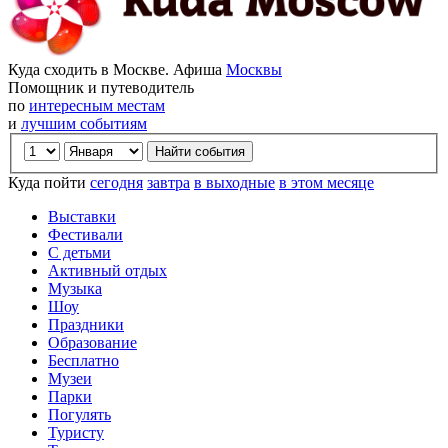
Куда сходить в Москве. Афиша
Москвы
Помощник и путеводитель
по
интересным местам
и
лучшим событиям
Куда пойти
сегодня
завтра
в выходные
в этом месяце
Выставки
Фестивали
С детьми
Активный отдых
Музыка
Шоу
Праздники
Образование
Бесплатно
Музеи
Парки
Погулять
Туристу