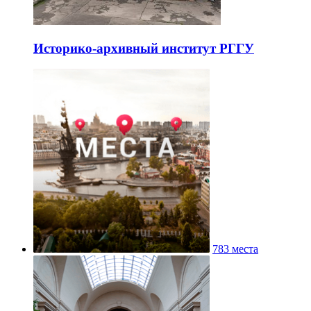
Историко-архивный институт РГГУ
783 места