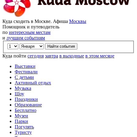
Куда сходить в Москве. Афиша
Москвы
Помощник и путеводитель
по
интересным местам
и
лучшим событиям
Куда пойти
сегодня
завтра
в выходные
в этом месяце
Выставки
Фестивали
С детьми
Активный отдых
Музыка
Шоу
Праздники
Образование
Бесплатно
Музеи
Парки
Погулять
Туристу