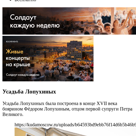
Усадьба Лопухиных
Усадьба Лопухиных была построена в конце XVII века
боярином Фёдором Лопухиным, отцом первой супруги Петра
Великого.
https://kudamoscow.ru/uploads/b64593bd9ebb76f14d6b5b46b