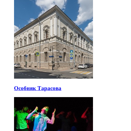
Особняк Тарасова