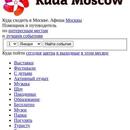
Куда сходить в Москве. Афиша
Москвы
Помощник и путеводитель
по
интересным местам
и
лучшим событиям
Куда пойти
сегодня
завтра
в выходные
в этом месяце
Выставки
Фестивали
С детьми
Активный отдых
Музыка
Шоу
Праздники
Образование
Бесплатно
Музеи
Парки
Погулять
Туристу