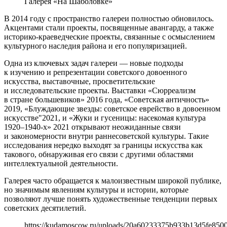
Галерея «На Шаболовке»
В 2014 году с пространство галереи полностью обновилось.
Акцентами стали проекты, посвященные авангарду, а также
историко-краеведческие проекты, связанные с осмыслением
культурного наследия района и его популяризацией.
Одна из ключевых задач галереи — новые подходы
к изучению и репрезентации советского довоенного
искусства, выставочные, просветительские
и исследовательские проекты. Выставки «Сюрреализм
в стране большевиков» 2016 года, «Советская античность»
2019, «Блуждающие звезды: советское еврейство в довоенном
искусстве"2021, и «Жуки и гусеницы: насекомая культура
1920–1940-х» 2021 открывают неожиданные связи
и закономерности внутри раннесоветской культуры. Такие
исследования нередко выходят за границы искусства как
такового, обнаруживая его связи с другими областями
интеллектуальной деятельности.
Галерея часто обращается к малоизвестным широкой публике,
но значимым явлениям культуры и истории, которые
позволяют лучше понять художественные тенденции первых
советских десятилетий.
https://kudamoscow.ru/uploads/20a60233375b933b13d5fe850