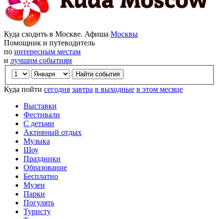
Куда сходить в Москве. Афиша
Москвы
Помощник и путеводитель
по
интересным местам
и
лучшим событиям
Куда пойти
сегодня
завтра
в выходные
в этом месяце
Выставки
Фестивали
С детьми
Активный отдых
Музыка
Шоу
Праздники
Образование
Бесплатно
Музеи
Парки
Погулять
Туристу