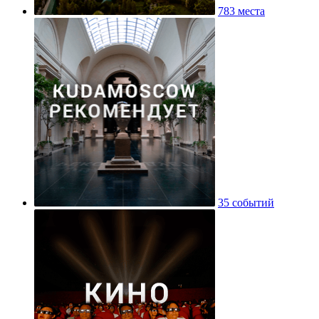
783 места
35 событий