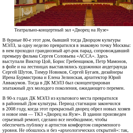
Театрально-концертный зал «Дворец на Яузе»
В бурные 80-е этот дом, бывший тогда Дворцом культуры
МЭЛЗ, за одну неделю превратился в знаковую точку Москвы:
в нем проходил грандиозный арт-рок парад, сопровождавший
премьеру фильма Сергея Соловьева «АССА». Здесь
выступали Виктор Цой, Борис Гребенщиков, Петр Мамонов,
в фойе и на лестницах выставлялись художники андеграунда
Сергей Шутов, Тимур Новиков, Сергей Бугаев, дизайнеры
Ирена Бурмистрова и Елена Зелинская, архитектор Юрий
Аввакумов. Тогда в ДК МЭЛЗ был сконцентрирован
эпатажный дух молодого поколения, ожидающего перемен.
В 90-х годах ДК МЭЛЗ из культового места превратился
в районный Дом культуры. Период стагнации закончился
в 2008 году, когда этот прекрасный дворец обрел новых хозяев
и новое имя — ТКЗ «Дворец на Яузе». В здании произведен
серьезный ремонт, сделано все необходимое, чтобы
обеспечить публику и артистов комфортом современного
уровня. Не обошлось и без «археологических открытий»: так,