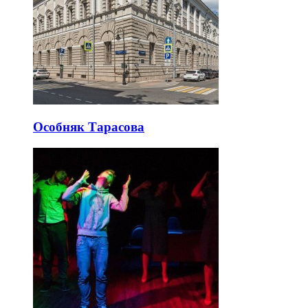
Особняк Тарасова