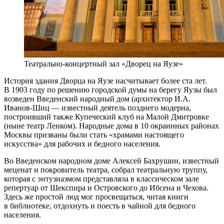
Театрально-концертный зал «Дворец на Яузе»
История здания Дворца на Яузе насчитывает более ста лет.
В 1903 году по решению городской думы на берегу Яузы был
возведен Введенский народный дом (архитектор И.А.
Иванов-Шиц — известный деятель позднего модерна,
построивший также Купеческий клуб на Малой Дмитровке
(ныне театр Ленком). Народные дома в 10 окраинных районах
Москвы призваны были стать «храмами настоящего
искусства» для рабочих и бедного населения.
Во Введенском народном доме Алексей Бахрушин, известный
меценат и покровитель театра, собрал театральную труппу,
которая с энтузиазмом представляла в классическом зале
репертуар от Шекспира и Островского до Ибсена и Чехова.
Здесь же простой люд мог просвещаться, читая книги
в библиотеке, отдохнуть и поесть в чайной для бедного
населения.