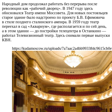
Народный дом продолжал работать без перерыва после
революции как «рабочий дворец». В 1947 году здесь
обосновался Театр имени Моссовета. Для новых постояльцев
старое здание было надстроено по проекту Б.В. Ефимовича
в стиле позднего сталинского ампира. В 1959 году театр
переехал в сад «Аквариум», где располагается и по сей день,
а в этом здании — до постройки телецентра в Останкино —
работал Телевизионный театр. Здесь снимали первые выпуски
КВН.
https://kudamoscow.ru/uploads/7a7aac2a4bb993384c9615cb0e