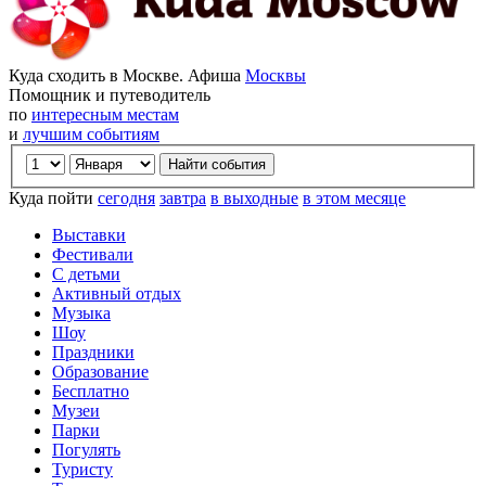
Куда сходить в Москве. Афиша
Москвы
Помощник и путеводитель
по
интересным местам
и
лучшим событиям
Куда пойти
сегодня
завтра
в выходные
в этом месяце
Выставки
Фестивали
С детьми
Активный отдых
Музыка
Шоу
Праздники
Образование
Бесплатно
Музеи
Парки
Погулять
Туристу