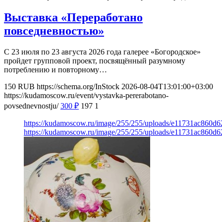
Выставка «Переработано
повседневностью»
С 23 июля по 23 августа 2026 года галерее «Богородское»
пройдет групповой проект, посвящённый разумному
потреблению и повторному…
150
RUB
https://schema.org/InStock
2026-08-04T13:01:00+03:00
https://kudamoscow.ru/event/vystavka-pererabotano-
povsednevnostju/
300
₽
197
1
https://kudamoscow.ru/image/255/255/uploads/e11731ac860d6
https://kudamoscow.ru/image/255/255/uploads/e11731ac860d6