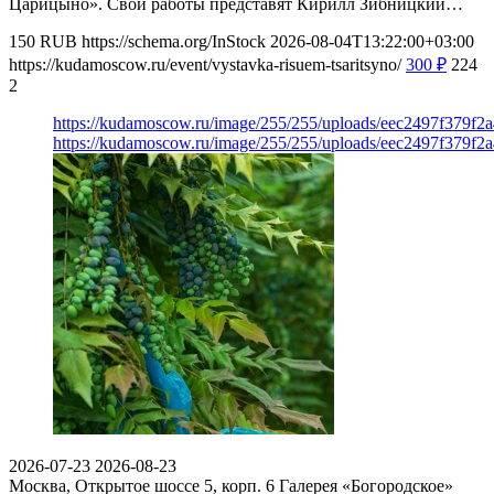
Царицыно». Свои работы представят Кирилл Зибницкий…
150
RUB
https://schema.org/InStock
2026-08-04T13:22:00+03:00
https://kudamoscow.ru/event/vystavka-risuem-tsaritsyno/
300
₽
224
2
https://kudamoscow.ru/image/255/255/uploads/eec2497f379f
https://kudamoscow.ru/image/255/255/uploads/eec2497f379f
2026-07-23
2026-08-23
Москва, Открытое шоссе 5, корп. 6
Галерея «Богородское»