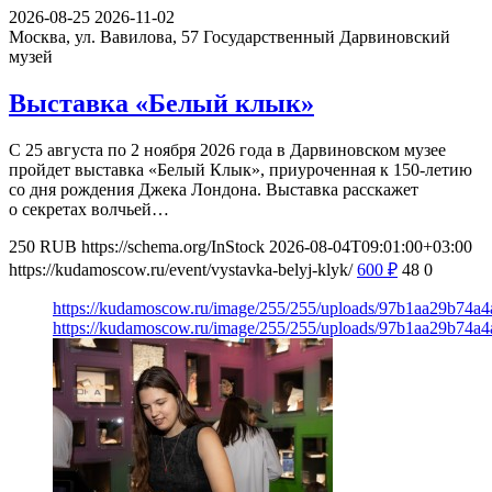
2026-08-25
2026-11-02
Москва, ул. Вавилова, 57
Государственный Дарвиновский
музей
Выставка «Белый клык»
С 25 августа по 2 ноября 2026 года в Дарвиновском музее
пройдет выставка «Белый Клык», приуроченная к 150-летию
со дня рождения Джека Лондона. Выставка расскажет
о секретах волчьей…
250
RUB
https://schema.org/InStock
2026-08-04T09:01:00+03:00
https://kudamoscow.ru/event/vystavka-belyj-klyk/
600
₽
48
0
https://kudamoscow.ru/image/255/255/uploads/97b1aa29b74a
https://kudamoscow.ru/image/255/255/uploads/97b1aa29b74a