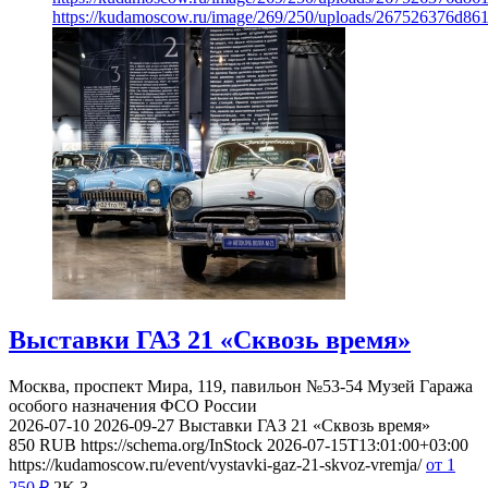
https://kudamoscow.ru/image/269/250/uploads/267526376d8
Выставки ГАЗ 21 «Сквозь время»
Москва, проспект Мира, 119, павильон №53-54
Музей Гаража
особого назначения ФСО России
2026-07-10
2026-09-27
Выставки ГАЗ 21 «Сквозь время»
850
RUB
https://schema.org/InStock
2026-07-15T13:01:00+03:00
https://kudamoscow.ru/event/vystavki-gaz-21-skvoz-vremja/
от 1
250
₽
2K
3