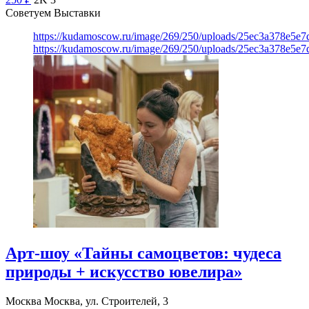
Советуем Выставки
https://kudamoscow.ru/image/269/250/uploads/25ec3a378e5
https://kudamoscow.ru/image/269/250/uploads/25ec3a378e5
Арт-шоу «Тайны самоцветов: чудеса
природы + искусство ювелира»
Москва
Москва, ул. Строителей, 3