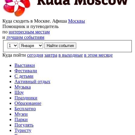
Куда сходить в Москве. Афиша
Москвы
Помощник и путеводитель
по
интересным местам
и
лучшим событиям
Куда пойти
сегодня
завтра
в выходные
в этом месяце
Выставки
Фестивали
С детьми
Активный отдых
Музыка
Шоу
Праздники
Образование
Бесплатно
Музеи
Парки
Погулять
Туристу