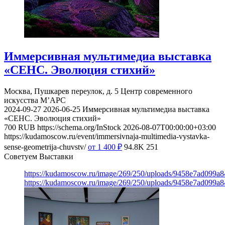
Иммерсивная мультимедиа выставка
«СЕНС. Эволюция стихий»
Москва, Пушкарев переулок, д. 5
Центр современного
искусства М’АРС
2024-09-27
2026-06-25
Иммерсивная мультимедиа выставка
«СЕНС. Эволюция стихий»
700
RUB
https://schema.org/InStock
2026-08-07T00:00:00+03:00
https://kudamoscow.ru/event/immersivnaja-multimedia-vystavka-
sense-geometrija-chuvstv/
от 1 400
₽
94.8K
251
Советуем Выставки
https://kudamoscow.ru/image/269/250/uploads/9458e7ad099a
https://kudamoscow.ru/image/269/250/uploads/9458e7ad099a