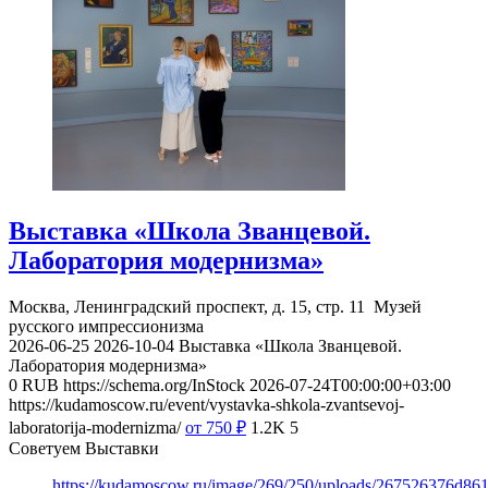
Выставка «Школа Званцевой.
Лаборатория модернизма»
Москва, Ленинградский проспект, д. 15, стр. 11
Музей
русского импрессионизма
2026-06-25
2026-10-04
Выставка «Школа Званцевой.
Лаборатория модернизма»
0
RUB
https://schema.org/InStock
2026-07-24T00:00:00+03:00
https://kudamoscow.ru/event/vystavka-shkola-zvantsevoj-
laboratorija-modernizma/
от 750
₽
1.2K
5
Советуем Выставки
https://kudamoscow.ru/image/269/250/uploads/267526376d8