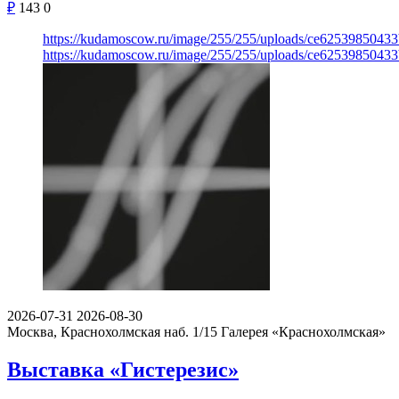
₽
143
0
https://kudamoscow.ru/image/255/255/uploads/ce6253985043
https://kudamoscow.ru/image/255/255/uploads/ce6253985043
2026-07-31
2026-08-30
Москва, Краснохолмская наб. 1/15
Галерея «Краснохолмская»
Выставка «Гистерезис»