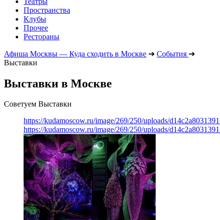
Театры
Пространства
Клубы
Прочее
Рестораны
Афиша Москвы — Куда сходить в Москве
➔
События
➔
Выставки
Выставки в Москве
Советуем Выставки
https://kudamoscow.ru/image/269/250/uploads/d14c2a803139
https://kudamoscow.ru/image/269/250/uploads/d14c2a803139