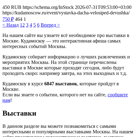
450
RUB
https://schema.org/InStock
2026-07-31T09:53:00+03:00
https://kudamoscow.ru/event/vystavka-dacha-velosiped-devushka/
750
₽
464
1
< Назад
1
2
3
4
5
6
Вперед >
На нашем сайте вы узнаете всё необходимое про выставки в
Москве. Кудамоскоу — это интерактивная афиша самых
интересных событий Москвы.
Кудамоскоу собирает информацию о лучших развлечениях и
мероприятих Москвы. На этой странице перечислены
выставки в Москве которые проходят сегодня, либо будут
проходить скоро: например завтра, на этих выходных и т.д.
Кудамоскоу в курсе
6847 выставок
, которые пройдут в
Москве.
Если вы знаете о событии, которого нет на сайте,
сообщите
нам
!
Выставки
В данном разделе вы можете познакомиться с самыми
интересными и популярными выставками Москвы. На нашем