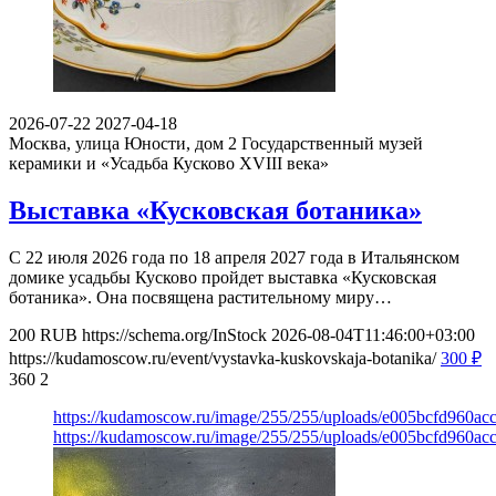
2026-07-22
2027-04-18
Москва, улица Юности, дом 2
Государственный музей
керамики и «Усадьба Кусково XVIII века»
Выставка «Кусковская ботаника»
С 22 июля 2026 года по 18 апреля 2027 года в Итальянском
домике усадьбы Кусково пройдет выставка «Кусковская
ботаника». Она посвящена растительному миру…
200
RUB
https://schema.org/InStock
2026-08-04T11:46:00+03:00
https://kudamoscow.ru/event/vystavka-kuskovskaja-botanika/
300
₽
360
2
https://kudamoscow.ru/image/255/255/uploads/e005bcfd960a
https://kudamoscow.ru/image/255/255/uploads/e005bcfd960a