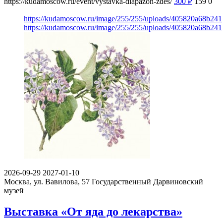
https://kudamoscow.ru/event/vystavka-diapazon-zdes/
300
₽
159
0
https://kudamoscow.ru/image/255/255/uploads/405820a68b2
https://kudamoscow.ru/image/255/255/uploads/405820a68b2
2026-09-29
2027-01-10
Москва, ул. Вавилова, 57
Государственный Дарвиновский
музей
Выставка «От яда до лекарства»