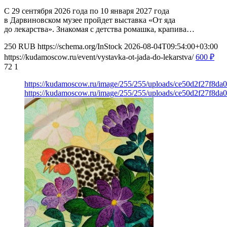
С 29 сентября 2026 года по 10 января 2027 года
в Дарвиновском музее пройдет выставка «От яда
до лекарства». Знакомая с детства ромашка, крапива…
250
RUB
https://schema.org/InStock
2026-08-04T09:54:00+03:00
https://kudamoscow.ru/event/vystavka-ot-jada-do-lekarstva/
600
₽
72
1
https://kudamoscow.ru/image/255/255/uploads/ce50d2f27f8d
https://kudamoscow.ru/image/255/255/uploads/ce50d2f27f8d