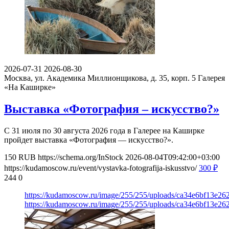
2026-07-31
2026-08-30
Москва, ул. Академика Миллионщикова, д. 35, корп. 5
Галерея
«На Каширке»
Выставка «Фотография – искусство?»
С 31 июля по 30 августа 2026 года в Галерее на Каширке
пройдет выставка «Фотография — искусство?».
150
RUB
https://schema.org/InStock
2026-08-04T09:42:00+03:00
https://kudamoscow.ru/event/vystavka-fotografija-iskusstvo/
300
₽
244
0
https://kudamoscow.ru/image/255/255/uploads/ca34e6bf13e2
https://kudamoscow.ru/image/255/255/uploads/ca34e6bf13e2