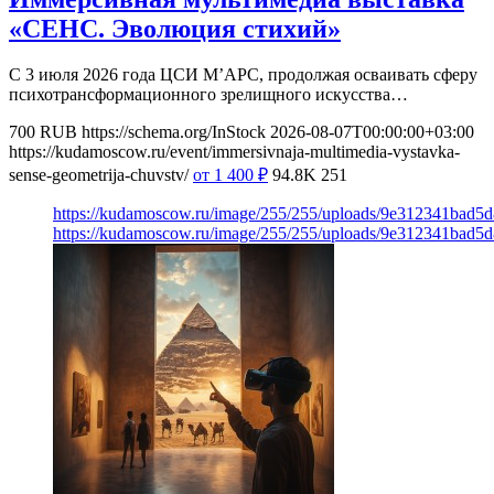
«СЕНС. Эволюция стихий»
С 3 июля 2026 года ЦСИ М’АРС, продолжая осваивать сферу
психотрансформационного зрелищного искусства…
700
RUB
https://schema.org/InStock
2026-08-07T00:00:00+03:00
https://kudamoscow.ru/event/immersivnaja-multimedia-vystavka-
sense-geometrija-chuvstv/
от 1 400
₽
94.8K
251
https://kudamoscow.ru/image/255/255/uploads/9e312341bad5
https://kudamoscow.ru/image/255/255/uploads/9e312341bad5