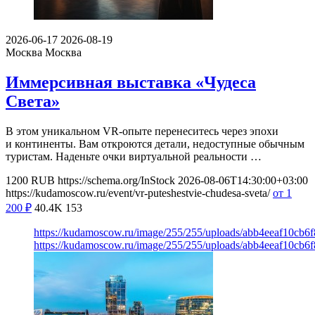
2026-06-17
2026-08-19
Москва
Москва
Иммерсивная выставка «Чудеса
Света»
В этом уникальном VR-опыте перенеситесь через эпохи
и континенты. Вам откроются детали, недоступные обычным
туристам. Наденьте очки виртуальной реальности …
1200
RUB
https://schema.org/InStock
2026-08-06T14:30:00+03:00
https://kudamoscow.ru/event/vr-puteshestvie-chudesa-sveta/
от 1
200
₽
40.4K
153
https://kudamoscow.ru/image/255/255/uploads/abb4eeaf10cb
https://kudamoscow.ru/image/255/255/uploads/abb4eeaf10cb