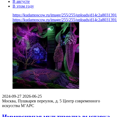
В августе
В этом году
https://kudamoscow.ru/image/255/255/uploads/d14c2a803139
https://kudamoscow.ru/image/255/255/uploads/d14c2a803139
2024-09-27
2026-06-25
Москва, Пушкарев переулок, д. 5
Центр современного
искусства М’АРС
Иммерсивная мультимедиа выставка