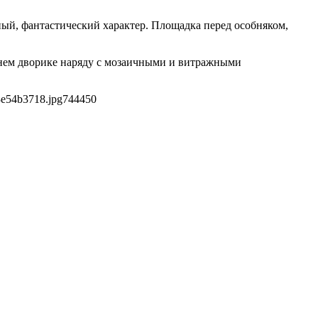
ый, фантастический характер. Площадка перед особняком,
ннем дворике наряду с мозаичными и витражными
3e54b3718.jpg
744
450