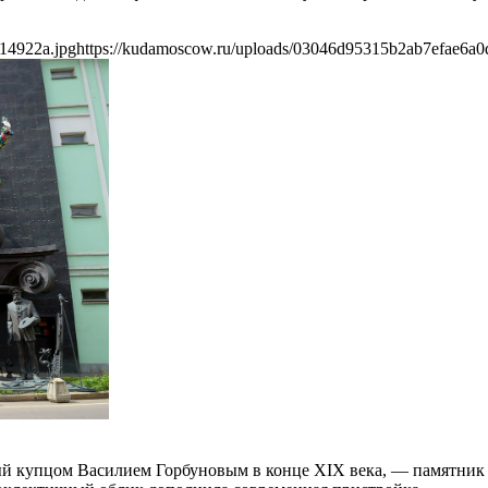
14922a.jpg
https://kudamoscow.ru/uploads/03046d95315b2ab7efae6a0
ый купцом Василием Горбуновым в конце XIX века, — памятник 