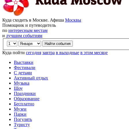
Куда сходить в Москве. Афиша
Москвы
Помощник и путеводитель
по
интересным местам
и
лучшим событиям
Куда пойти
сегодня
завтра
в выходные
в этом месяце
Выставки
Фестивали
С детьми
Активный отдых
Музыка
Шоу
Праздники
Образование
Бесплатно
Музеи
Парки
Погулять
Туристу