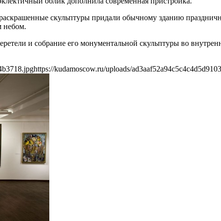
эклектичный облик дополнила современная пристройка.
 раскрашенные скульптуры придали обычному зданию праздничн
м небом.
еретели и собрание его монументальной скульптуры во внутре
4b3718.jpg
https://kudamoscow.ru/uploads/ad3aaf52a94c5c4c4d5d910