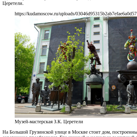
Церетели.
https://kudamoscow.ru/uploads/03046d95315b2ab7efae6a0d57
Музей-мастерская З.К. Церетели
На Большой Грузинской улице в Москве стоит дом, построенн