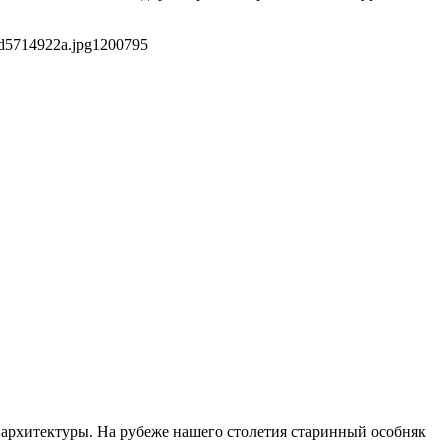
d5714922a.jpg
1200
795
архитектуры. На рубеже нашего столетия старинный особняк