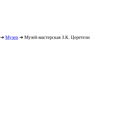
➔
Музеи
➔
Музей-мастерская З.К. Церетели