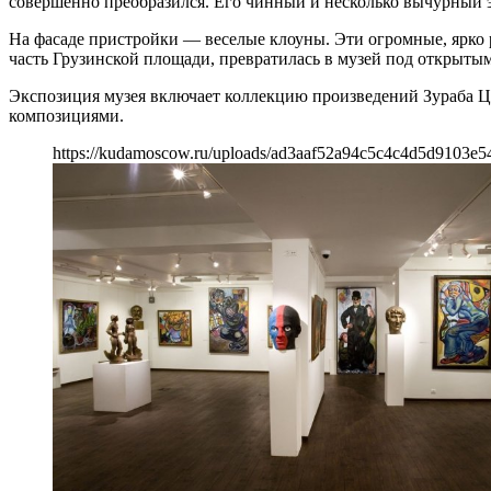
совершенно преобразился. Его чинный и несколько вычурный 
На фасаде пристройки — веселые клоуны. Эти огромные, ярко
часть Грузинской площади, превратилась в музей под открыты
Экспозиция музея включает коллекцию произведений Зураба Ц
композициями.
https://kudamoscow.ru/uploads/ad3aaf52a94c5c4c4d5d9103e5