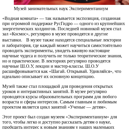
Музей занимательных наук Экспериментаниум
«Водная комната» — так называется экспозиция, созданная
при огромной поддержке РусГидро — одного из крупнейших
энергетических холдингов. Последней новинкой музея стал
зал «Космос», регулярно в музее проводятся и другие
выставки. В музее также находятся специальные лектории
и лаборатория, где каждый может научиться самостоятельно
проводить эксперименты, увидеть вживую настоящие
научные чудеса и получить не только теоритические знания,
но и практические. В лекториях регулярно проводятся
научные Ш.О.У, лекции и мастер-классы. Ш.О.У
расшифровывается как «Шагай. Открывай. Удивляйся», что
идеально описывает их основную концепцию.
Музей также стал площадкой для проведения открытых
уроков и интерактивных занятий. В музее регулярно
проводятся курсы образовательных программ для любого
возраста и сферы интересов. Самым главным и любимым
проектом является цикл занятий «Ученые — детям».
Этот проект был создан музеем «Экспериментаниум» для
того, чтобы легко и доступно рассказать детям о науке,
пробудить интерес к новым знаниям у наших маленьких