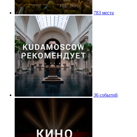
783 места
36 событий