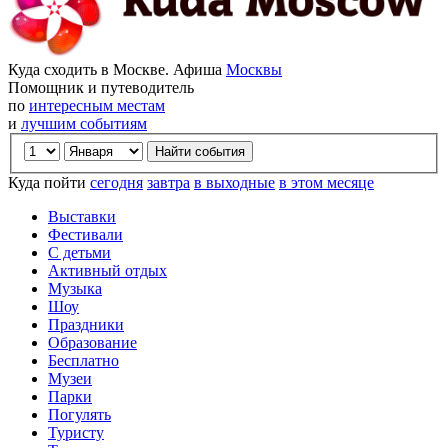
Куда сходить в Москве. Афиша
Москвы
Помощник и путеводитель
по
интересным местам
и
лучшим событиям
Куда пойти
сегодня
завтра
в выходные
в этом месяце
Выставки
Фестивали
С детьми
Активный отдых
Музыка
Шоу
Праздники
Образование
Бесплатно
Музеи
Парки
Погулять
Туристу