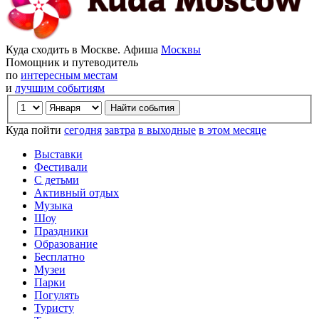
Куда сходить в Москве. Афиша
Москвы
Помощник и путеводитель
по
интересным местам
и
лучшим событиям
Куда пойти
сегодня
завтра
в выходные
в этом месяце
Выставки
Фестивали
С детьми
Активный отдых
Музыка
Шоу
Праздники
Образование
Бесплатно
Музеи
Парки
Погулять
Туристу