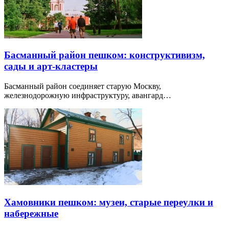
Басманный район пешком: конструктивизм,
сады и арт-кластеры
Басманный район соединяет старую Москву,
железнодорожную инфраструктуру, авангард…
Хамовники пешком: музеи, старые переулки и
набережные