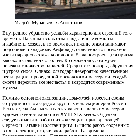
Усадьба Муравьевых-Апостолов
Внутреннее убранство усадьбы характерно для строений того
времени. Парадный этаж отдан под личные комнаты
и кабинеты хозяев, в то время как нижние этажи занимают
подсобные и кладовые. Анфилада, отделенная от основной
части парадного этажа коридором, была построена для приема
высокопоставленных гостей. К сожалению, дом-музей
пережил множество напастей. Среди них: пожары, обрушения
и угроза сноса. Однако, благодаря невероятно качественной
реставрации, проведенной московскими мастерами, усадьба
смогла пережить все несчастья и возродится современным
музеем.
Помимо основной экспозиции, дом-музей известен своим
сотрудничеством с рядом крупных коллекционеров России.
В залах усадьбы выставляются картины великих мастеров
художественной живописи XVIII-XIX веков. Отдельно
следует отметить работы из коллекции, принадлежащей
Сергею и Татьяне Подстаницким. В число работ, собранных
в их коллекции, входят такие работы Владимира