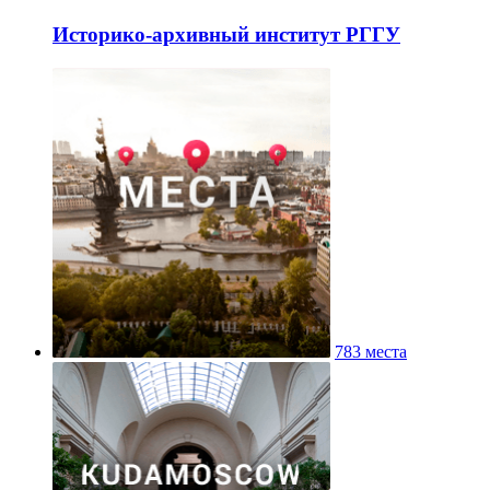
Историко-архивный институт РГГУ
783 места