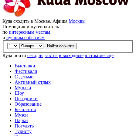
Куда сходить в Москве. Афиша
Москвы
Помощник и путеводитель
по
интересным местам
и
лучшим событиям
Куда пойти
сегодня
завтра
в выходные
в этом месяце
Выставки
Фестивали
С детьми
Активный отдых
Музыка
Шоу
Праздники
Образование
Бесплатно
Музеи
Парки
Погулять
Туристу