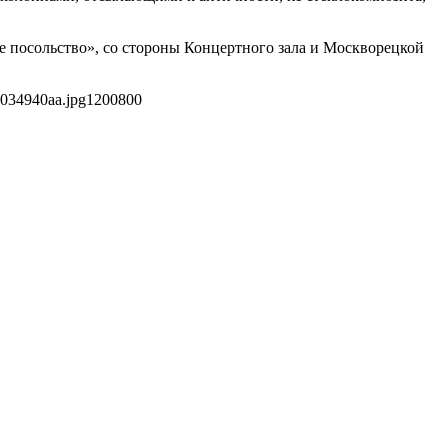
е посольство», со стороны Концертного зала и Москворецкой
7034940aa.jpg
1200
800