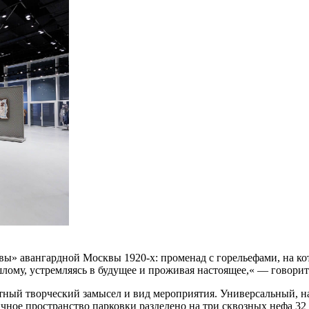
лавы» авангардной Москвы 1920-х: променад с горельефами, на 
шлому, устремляясь в будущее и проживая настоящее,« — говорит
тный творческий замысел и вид мероприятия. Универсальный, н
чное пространство парковки разделено на три сквозных нефа 32