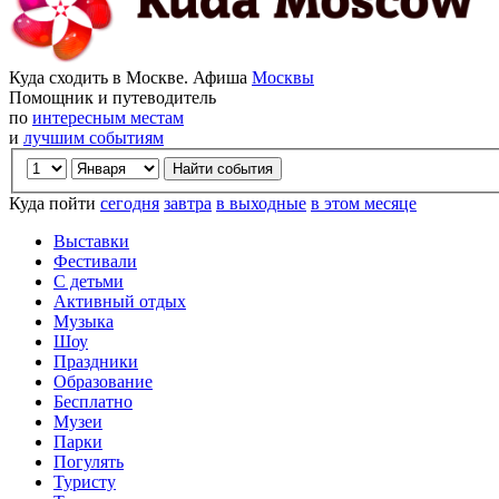
Куда сходить в Москве. Афиша
Москвы
Помощник и путеводитель
по
интересным местам
и
лучшим событиям
Куда пойти
сегодня
завтра
в выходные
в этом месяце
Выставки
Фестивали
С детьми
Активный отдых
Музыка
Шоу
Праздники
Образование
Бесплатно
Музеи
Парки
Погулять
Туристу