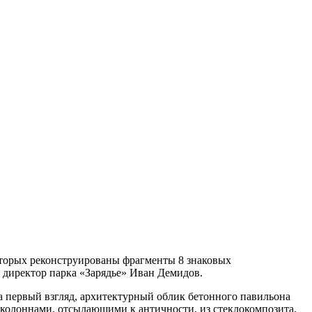
которых реконструированы фрагменты 8 знаковых
 директор парка «Зарядье» Иван Демидов.
а первый взгляд, архитектурный облик бетонного павильона
 колоннами, отсылающими к античности, из стеклокомпозита,