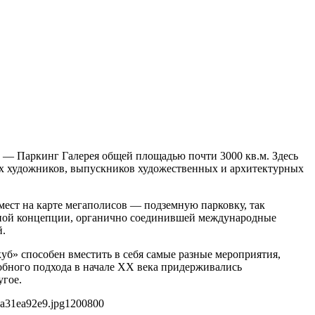
о — Паркинг Галерея общей площадью почти 3000 кв.м. Здесь
х художников, выпускников художественных и архитектурных
ест на карте мегаполисов — подземную парковку, так
турной концепции, органично соединившей международные
й.
уб» способен вместить в себя самые разные мероприятия,
обного подхода в начале ХХ века придерживались
угое.
a31ea92e9.jpg
1200
800