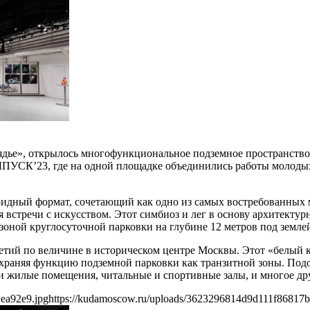
рядье», открылось многофункциональное подземное пространств
ПУСК’23, где на одной площадке объединились работы молоды
идный формат, сочетающий как одно из самых востребованных м
ля встречи с искусством. Этот симбиоз и лег в основу архитек
зоной круглосуточной парковки на глубине 12 метров под земле
етий по величине в историческом центре Москвы. Этот «белый к
сохраняя функцию подземной парковки как транзитной зоны. Под
и жилые помещения, читальные и спортивные залы, и многое др
ea92e9.jpg
https://kudamoscow.ru/uploads/3623296814d9d111f86817b