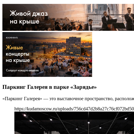
Паркинг Галерея в парке «Зарядье»
«Паркинг Галерея» — это выставочное пространство, располож
https://kudamoscow.ru/uploads/756cd47d2b8a27c76cf072bd50