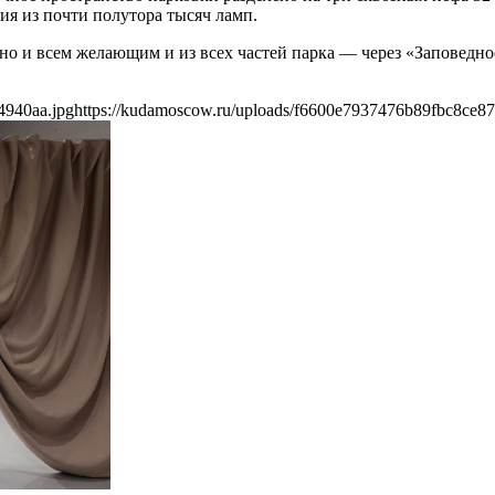
ия из почти полутора тысяч ламп.
но и всем желающим и из всех частей парка — через «Заповедно
4940aa.jpg
https://kudamoscow.ru/uploads/f6600e7937476b89fbc8ce8