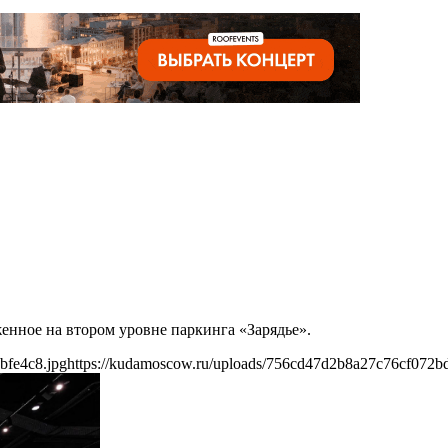
енное на втором уровне паркинга «Зарядье».
bfe4c8.jpg
https://kudamoscow.ru/uploads/756cd47d2b8a27c76cf072b