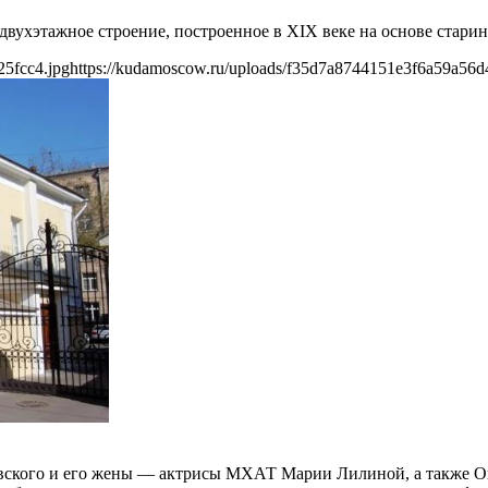
двухэтажное строение, построенное в XIX веке на основе стари
25fcc4.jpg
https://kudamoscow.ru/uploads/f35d7a8744151e3f6a59a56d
вского и его жены — актрисы МХАТ Марии Лилиной, а также Он