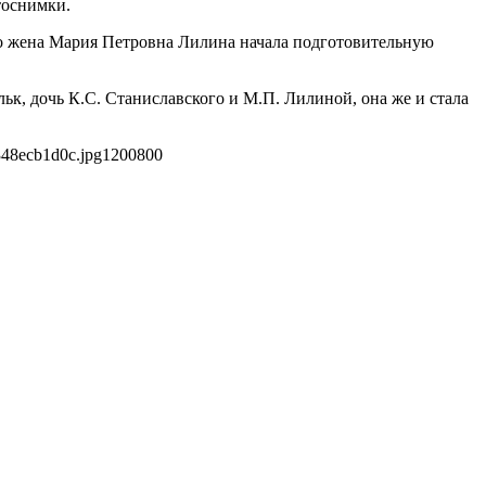
тоснимки.
его жена Мария Петровна Лилина начала подготовительную
к, дочь К.С. Станиславского и М.П. Лилиной, она же и стала
348ecb1d0c.jpg
1200
800