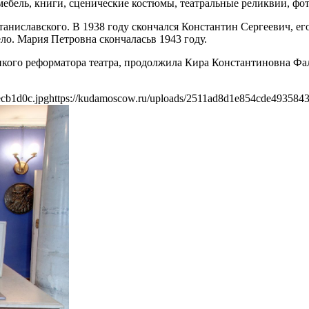
мебель, книги, сценические костюмы, театральные реликвии, фо
таниславского. В 1938 году скончался Константин Сергеевич, 
ело. Мария Петровна скончаласьв 1943 году.
кого реформатора театра, продолжила Кира Константиновна Фаль
cb1d0c.jpg
https://kudamoscow.ru/uploads/2511ad8d1e854cde493584