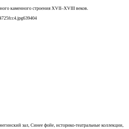
нного каменного строения XVII–XVIII веков.
4725fcc4.jpg
639
404
егинский зал, Синее фойе, историко-театральные коллекции,