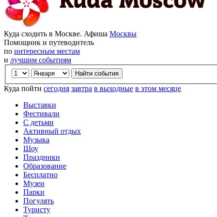
Куда сходить в Москве. Афиша
Москвы
Помощник и путеводитель
по
интересным местам
и
лучшим событиям
Куда пойти
сегодня
завтра
в выходные
в этом месяце
Выставки
Фестивали
С детьми
Активный отдых
Музыка
Шоу
Праздники
Образование
Бесплатно
Музеи
Парки
Погулять
Туристу