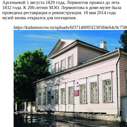
Арсеньевой 1 августа 1829 года, Лермонтов прожил до лета
1832 года. К 200-летию М.Ю. Лермонтова в доме-музее была
проведена реставрация и реконструкция. 18 мая 2014 года
музей вновь открылся для посещения.
https://kudamoscow.ru/uploads/6f37140095f230584e64c9c758