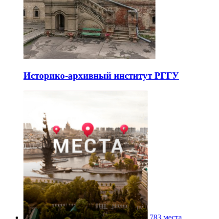
Историко-архивный институт РГГУ
783 места