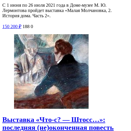
С 1 июня по 26 июля 2021 года в Доме-музее М. Ю.
Лермонтова пройдет выставка «Малая Молчановка, 2.
История дома. Часть 2».
150
200
₽
188
0
Выставка «Что-с? — Штосс…»:
последняя (не)оконченная повесть