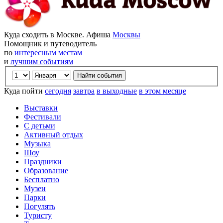
Куда сходить в Москве. Афиша
Москвы
Помощник и путеводитель
по
интересным местам
и
лучшим событиям
Куда пойти
сегодня
завтра
в выходные
в этом месяце
Выставки
Фестивали
С детьми
Активный отдых
Музыка
Шоу
Праздники
Образование
Бесплатно
Музеи
Парки
Погулять
Туристу