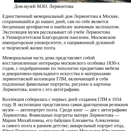
Дом-музей М.Ю. Лермонтова
Единственный мемориальный дом Лермонтова в Москве,
сохранившийся до наших дней, сам по себе является
бесценным артефактом и наиболее значимым экспонатом.
Экспозиция музея рассказывает об учебе Лермонтова
в Университетском Благородном пансионе, Московском
императорском университете, о напряженной духовной
и творческой жизни поэта.
Мемориальная часть дома представляет собой
восстановленные интерьеры московского особняка 1830-х
годов, с подобранными по типологии предметами мебели
и декоративно-прикладного искусства и материалами
лермонтовской коллекции ГЛМ, включающей в себя
подлинные фамильные портреты, рисунки и картины
Лермонтова, книги с его автографами.
Коллекция собиралась с первых дней создания ГЛМ в 1934
году. В экспозиции представлена самая драгоценная реликвия
музея — автопортрет поэта. Среди книг — две с автографами
Лермонтова. Фамильные портреты матери Лермонтова —
Марии Михайловны, его бабушки Елизаветы Алексеевны
и самого поэта в раннем детстве; акварельный портрет отца,
Юрия Петровича, написанный самим Михаилом Юрьевичем