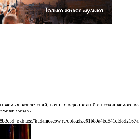
ваемых развлечений, ночных мероприятий и нескончаемого весе
бежные звезды.
8b3c3d.jpg
https://kudamoscow.ru/uploads/e61b89a4bd541cfd8d2167a