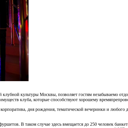
й клубной культуры Москвы, позволяет гостям незабываемо отд
еимуществ клуба, которые способствуют хорошему времяпрепро
корпоратива, дня рождения, тематической вечеринки и любого 
уршетов. В таком случае здесь вмещается до 250 человек банке