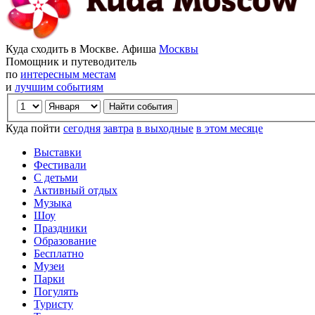
Куда сходить в Москве. Афиша
Москвы
Помощник и путеводитель
по
интересным местам
и
лучшим событиям
Куда пойти
сегодня
завтра
в выходные
в этом месяце
Выставки
Фестивали
С детьми
Активный отдых
Музыка
Шоу
Праздники
Образование
Бесплатно
Музеи
Парки
Погулять
Туристу