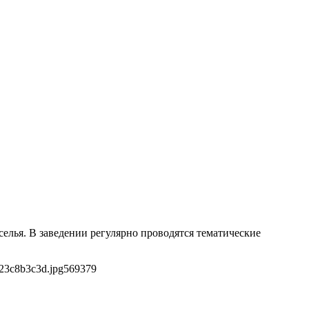
лья. В заведении регулярно проводятся тематические
23c8b3c3d.jpg
569
379