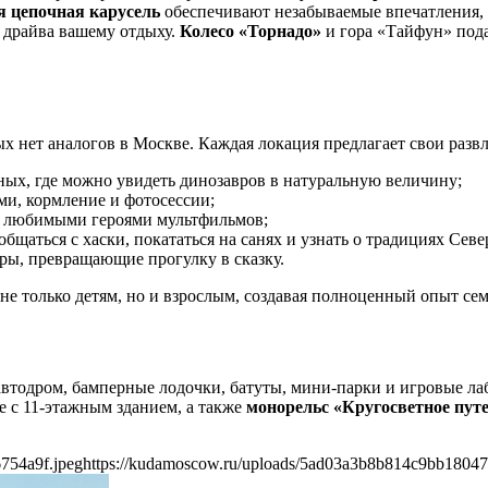
 цепочная карусель
обеспечивают незабываемые впечатления,
я драйва вашему отдыху.
Колесо «Торнадо»
и гора «Тайфун» под
х нет аналогов в Москве. Каждая локация предлагает свои разв
ых, где можно увидеть динозавров в натуральную величину;
, кормление и фотосессии;
 любимыми героями мультфильмов;
щаться с хаски, покататься на санях и узнать о традициях Севе
ы, превращающие прогулку в сказку.
 не только детям, но и взрослым, создавая полноценный опыт се
автодром, бамперные лодочки, батуты, мини-парки и игровые ла
е с 11-этажным зданием, а также
монорельс «Кругосветное пут
754a9f.jpeg
https://kudamoscow.ru/uploads/5ad03a3b8b814c9bb18047