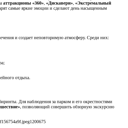
 а
аттракционы «360»
,
«Дискавери»
,
«Экстремальный
арят самые яркие эмоции и сделают день насыщенным
лечения и создает неповторимую атмосферу. Среди них:
ра;
мейного отдыха.
биринты. Для наблюдения за парком и его окрестностями
ешествие»
, позволяющий совершить обзорную экскурсию
f156754a9f.jpeg
1200
675