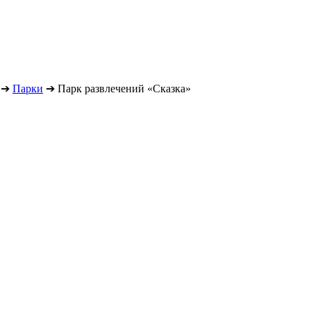
➔
Парки
➔
Парк развлечений «Сказка»