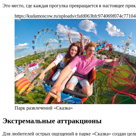
Это место, где каждая прогулка превращается в настоящее при
https://kudamoscow.ru/uploads/cfafd063bfc974069f074c77104
Парк развлечений «Сказка»
Экстремальные аттракционы
Для любителей острых ощущений в парке «Сказка» создан цел