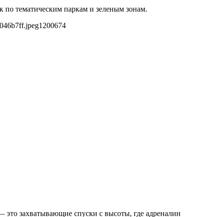
к по тематическим паркам и зеленым зонам.
046b7ff.jpeg
1200
674
 это захватывающие спуски с высоты, где адреналин