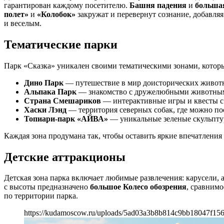
гарантирован каждому посетителю.
Башня падения
и
большая
полет»
и
«Колобок»
закружат и перевернут сознание, добавля
и веселым.
Тематические парки
Парк «Сказка» уникален своими тематическими зонами, которы
Дино Парк
— путешествие в мир доисторических животн
Альпака Парк
— знакомство с дружелюбными животными
Страна Смешариков
— интерактивные игры и квесты с
Хаски Лэнд
— территория северных собак, где можно пооб
Топиари-парк «АЙВА»
— уникальные зеленые скульптур
Каждая зона продумана так, чтобы оставить яркие впечатления
Детские аттракционы
Детская зона парка включает любимые развлечения: карусели, 
с высоты предназначено
большое Колесо обозрения
, сравнимо
по территории парка.
https://kudamoscow.ru/uploads/5ad03a3b8b814c9bb18047f156