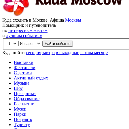
Куда сходить в Москве. Афиша
Москвы
Помощник и путеводитель
по
интересным местам
и
лучшим событиям
Куда пойти
сегодня
завтра
в выходные
в этом месяце
Выставки
Фестивали
С детьми
Активный отдых
Музыка
Шоу
Праздники
Образование
Бесплатно
Музеи
Парки
Погулять
Туристу