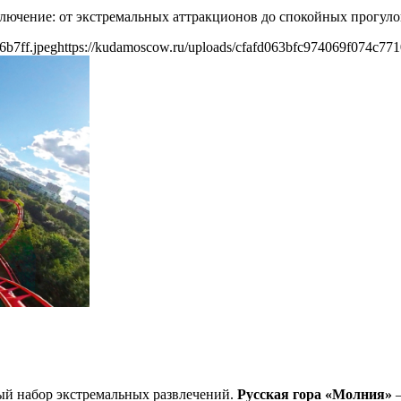
ключение: от экстремальных аттракционов до спокойных прогуло
6b7ff.jpeg
https://kudamoscow.ru/uploads/cfafd063bfc974069f074c771
ый набор экстремальных развлечений.
Русская гора «Молния»
—