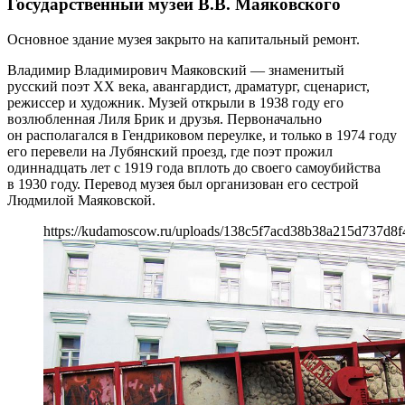
Государственный музей В.В. Маяковского
Основное здание музея закрыто на капитальный ремонт.
Владимир Владимирович Маяковский — знаменитый
русский поэт XX века, авангардист, драматург, сценарист,
режиссер и художник. Музей открыли в 1938 году его
возлюбленная Лиля Брик и друзья. Первоначально
он располагался в Гендриковом переулке, и только в 1974 году
его перевели на Лубянский проезд, где поэт прожил
одиннадцать лет с 1919 года вплоть до своего самоубийства
в 1930 году. Перевод музея был организован его сестрой
Людмилой Маяковской.
https://kudamoscow.ru/uploads/138c5f7acd38b38a215d737d8f