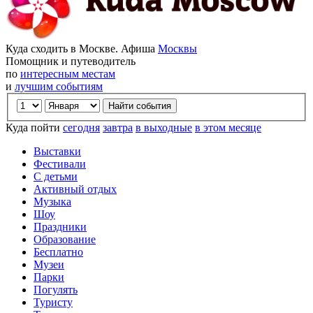
Куда сходить в Москве. Афиша
Москвы
Помощник и путеводитель
по
интересным местам
и
лучшим событиям
Куда пойти
сегодня
завтра
в выходные
в этом месяце
Выставки
Фестивали
С детьми
Активный отдых
Музыка
Шоу
Праздники
Образование
Бесплатно
Музеи
Парки
Погулять
Туристу