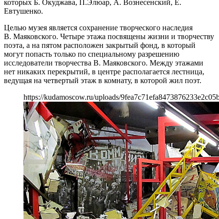
которых Б. Окуджава, П.Элюар, А. Вознесенский, Е.
Евтушенко.
Целью музея является сохранение творческого наследия
В. Маяковского. Четыре этажа посвящены жизни и творчеству
поэта, а на пятом расположен закрытый фонд, в который
могут попасть только по специальному разрешению
исследователи творчества В. Маяковского. Между этажами
нет никаких перекрытий, в центре располагается лестница,
ведущая на четвертый этаж в комнату, в которой жил поэт.
https://kudamoscow.ru/uploads/9fea7c71efa8473876233e2c05b