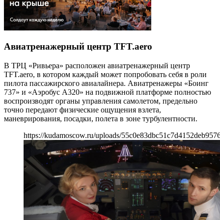
Авиатренажерный центр TFT.aero
В ТРЦ «Ривьера» расположен авиатренажерный центр
TFT.aero, в котором каждый может попробовать себя в роли
пилота пассажирского авиалайнера. Авиатренажеры «Боинг
737» и «Аэробус А320» на подвижной платформе полностью
воспроизводят органы управления самолетом, предельно
точно передают физические ощущения взлета,
маневрирования, посадки, полета в зоне турбулентности.
https://kudamoscow.ru/uploads/55c0e83dbc51c7d4152deb957