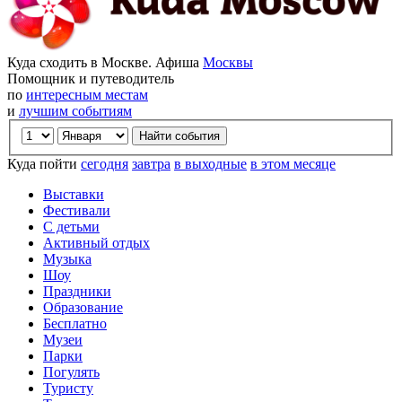
Куда сходить в Москве. Афиша
Москвы
Помощник и путеводитель
по
интересным местам
и
лучшим событиям
Куда пойти
сегодня
завтра
в выходные
в этом месяце
Выставки
Фестивали
С детьми
Активный отдых
Музыка
Шоу
Праздники
Образование
Бесплатно
Музеи
Парки
Погулять
Туристу