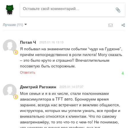
Лучшие
(11)
Потап Ч
2025.01.16 13:13
Я побывал на знаменитом событии “чудо на Гудзоне”, 
причём непосредственно в роли пилота! Могу сказать 
– это было круто и страшно!! Впечатлительным 
посоветую быть осторожным.
Ответить
4
Дмитрий Рагожин
2025.01.14 07:37
Моя семья и я в их числе, стали поклонниками 
авиасимулятора в TFT aero. Бронируем время 
заранее, всегда нас встречают и вежливо общаются, 
инструктора, которых мы успели узнать, все профи и 
внимательно относятся к клиентам. Что по самому 
авиатренажёру, то это что-то с чем-то! Не понимаю, 
что некоторые пишут про графику, она тут 