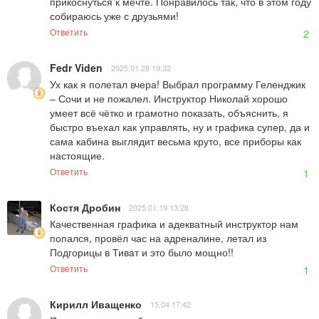
прикоснуться к мечте. Понравилось так, что в этом году 
собираюсь уже с друзьями!
Ответить
2
Fedr Viden
2025.01.28 19:32
Ух как я полетал вчера! Выбрал программу Геленджик 
– Сочи и не пожалел. Инструктор Николай хорошо 
умеет всё чётко и грамотно показать, объяснить, я 
быстро въехал как управлять, ну и графика супер, да и 
сама кабина выглядит весьма круто, все приборы как 
настоящие.
Ответить
1
Костя Дробин
2025.01.19 13:28
Качественная графика и адекватный инструктор нам 
попался, провёл час на адреналине, летал из 
Подгорицы в Тиват и это было мощно!!
Ответить
1
Кирилл Иващенко
15.04 17:42