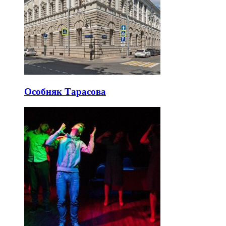
Особняк Тарасова