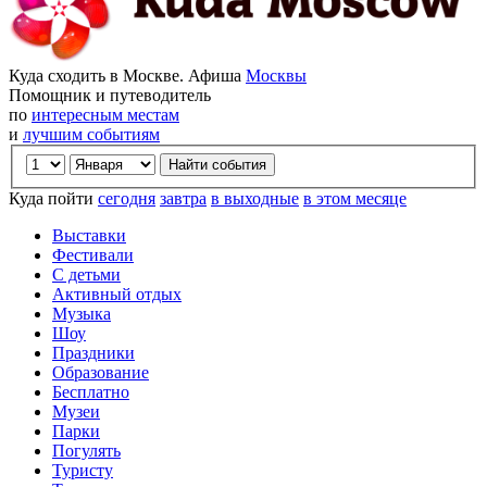
Куда сходить в Москве. Афиша
Москвы
Помощник и путеводитель
по
интересным местам
и
лучшим событиям
Куда пойти
сегодня
завтра
в выходные
в этом месяце
Выставки
Фестивали
С детьми
Активный отдых
Музыка
Шоу
Праздники
Образование
Бесплатно
Музеи
Парки
Погулять
Туристу