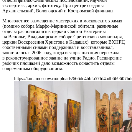
отделы физико-химических исследований, научной
экспертизы, архив, фототеку. При центре созданы
Архангельский, Вологодский и Костромской филиалы.
Многолетнее размещение мастерских в московских храмах
(помимо собора Марфо-Мариинской обители, различные
отделы располагались в церкви Святой Екатерины
на Всполье, Владимирском соборе Сретенского монастыря,
церкви Воскресения Христова в Кадашах), которые ВХНРЦ
собственными силами поддерживал и восстанавливал,
закончилось в 2006 году, когда вся организация переехала
в реконструированное здание на улице Радио. Расширение
рабочих площадей дало возможность оснастить отделы
современным оборудованием.
https://kudamoscow.ru/uploads/666de4bbfa57fd4adb669607bd