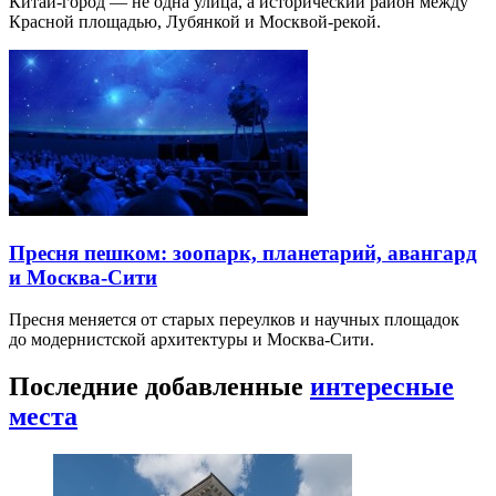
Китай-город — не одна улица, а исторический район между
Красной площадью, Лубянкой и Москвой-рекой.
Пресня пешком: зоопарк, планетарий, авангард
и Москва-Сити
Пресня меняется от старых переулков и научных площадок
до модернистской архитектуры и Москва-Сити.
Последние добавленные
интересные
места