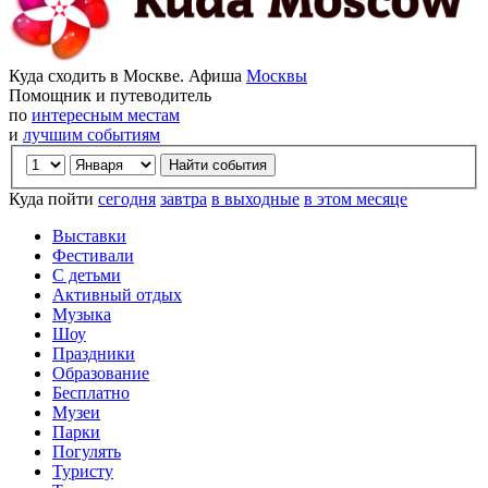
Куда сходить в Москве. Афиша
Москвы
Помощник и путеводитель
по
интересным местам
и
лучшим событиям
Куда пойти
сегодня
завтра
в выходные
в этом месяце
Выставки
Фестивали
С детьми
Активный отдых
Музыка
Шоу
Праздники
Образование
Бесплатно
Музеи
Парки
Погулять
Туристу