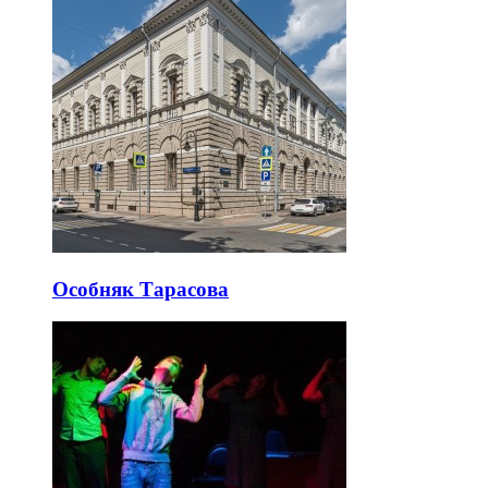
Особняк Тарасова