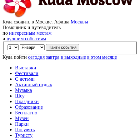
Куда сходить в Москве. Афиша
Москвы
Помощник и путеводитель
по
интересным местам
и
лучшим событиям
Куда пойти
сегодня
завтра
в выходные
в этом месяце
Выставки
Фестивали
С детьми
Активный отдых
Музыка
Шоу
Праздники
Образование
Бесплатно
Музеи
Парки
Погулять
Туристу