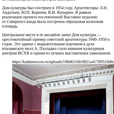
Дом культуры был построен в 1954 году. Архитекторы: Л.Н.
Авдотьин, Ю.П. Корнеев, В.И. Копырин. В рамках
реализации проекта послевоенной Выставки недалеко
от Северного входа была построена образцовая колхозная
площадь.
Центральное место в ее ансамбле занял Дом культуры —
хрестоматийный пример советской архитектуры 1940–1950-х
годов. Это здание с выразительным портиком в духе
итальянских вилл А. Палладио стало важным культурным
центром ВСХВ и одним из лучших выставочных павильонов.
https://kudamoscow.ru/uploads/196d6116fc0821a417ff9519dfe