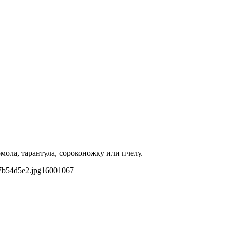
ола, тарантула, сороконожку или пчелу.
7b54d5e2.jpg
1600
1067