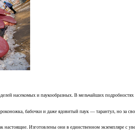
оделей насекомых и паукообразных. В мельчайших подробностях 
роконожка, бабочки и даже ядовитый паук — тарантул, но за сво
ак настоящие. Изготовлены они в единственном экземпляре с ув