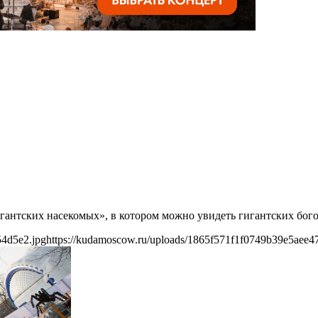
нтских насекомых», в котором можно увидеть гигантских богом
54d5e2.jpg
https://kudamoscow.ru/uploads/1865f571f1f0749b39e5aee4