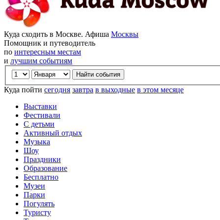
Куда сходить в Москве. Афиша
Москвы
Помощник и путеводитель
по
интересным местам
и
лучшим событиям
Куда пойти
сегодня
завтра
в выходные
в этом месяце
Выставки
Фестивали
С детьми
Активный отдых
Музыка
Шоу
Праздники
Образование
Бесплатно
Музеи
Парки
Погулять
Туристу