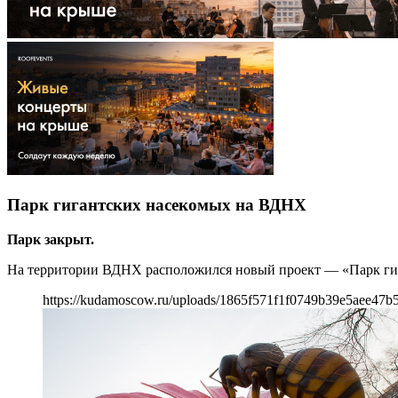
Парк гигантских насекомых на ВДНХ
Парк закрыт.
На территории ВДНХ расположился новый проект — «Парк гига
https://kudamoscow.ru/uploads/1865f571f1f0749b39e5aee47b