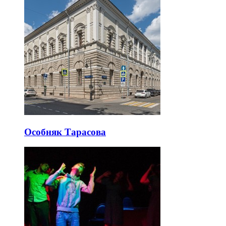
Особняк Тарасова