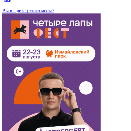
нам
!
Вы владелец этого места?