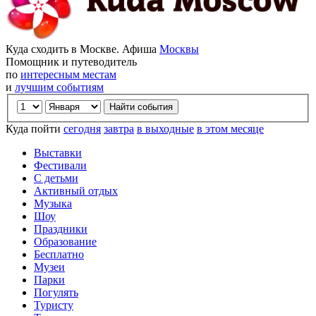
Куда сходить в Москве. Афиша
Москвы
Помощник и путеводитель
по
интересным местам
и
лучшим событиям
Куда пойти
сегодня
завтра
в выходные
в этом месяце
Выставки
Фестивали
С детьми
Активный отдых
Музыка
Шоу
Праздники
Образование
Бесплатно
Музеи
Парки
Погулять
Туристу