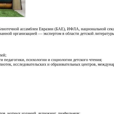
блиотечной ассамблеи Евразии (БАЕ), ИФЛА, национальной сек
ованной организацией — экспертом в области детской литератур
лей;
ти педагогики, психологии и социологии детского чтения;
отек, исследовательских и образовательных центров, междуна
алов, нотных изданий, аудиокниг, диафильмов;