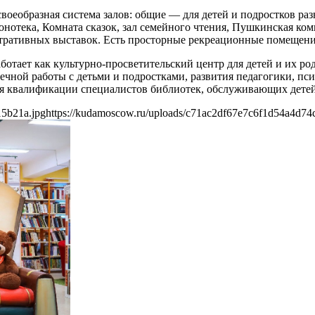
воеобразная система залов: общие — для детей и подростков раз
нотека, Комната сказок, зал семейного чтения, Пушкинская ком
ративных выставок. Есть просторные рекреационные помещения
аботает как культурно-просветительский центр для детей и их ро
ечной работы с детьми и подростками, развития педагогики, пс
я квалификации специалистов библиотек, обслуживающих детей
15b21a.jpg
https://kudamoscow.ru/uploads/c71ac2df67e7c6f1d54a4d74