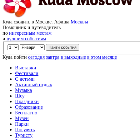
Куда сходить в Москве. Афиша
Москвы
Помощник и путеводитель
по
интересным местам
и
лучшим событиям
Куда пойти
сегодня
завтра
в выходные
в этом месяце
Выставки
Фестивали
С детьми
Активный отдых
Музыка
Шоу
Праздники
Образование
Бесплатно
Музеи
Парки
Погулять
Туристу