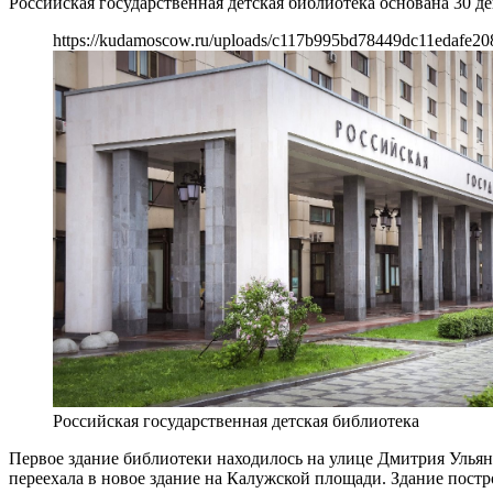
Российская государственная детская библиотека основана 30 д
https://kudamoscow.ru/uploads/c117b995bd78449dc11edafe20
Российская государственная детская библиотека
Первое здание библиотеки находилось на улице Дмитрия Ульяно
переехала в новое здание на Калужской площади. Здание пост