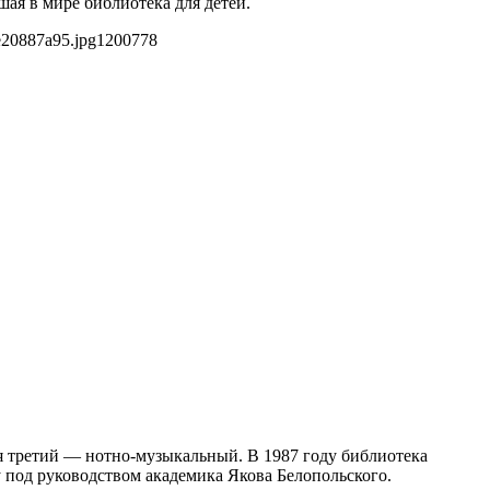
ая в мире библиотека для детей.
e20887a95.jpg
1200
778
ся третий — нотно-музыкальный. В 1987 году библиотека
 под руководством академика Якова Белопольского.