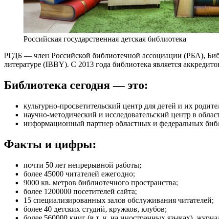
Российская государственная детская библиотека
РГДБ — член Российской библиотечной ассоциации (РБА), Би
литературе (IBBY). С 2013 года библиотека является аккредит
Библиотека сегодня — это:
культурно-просветительский центр для детей и их родите
научно-методический и исследовательский центр в облас
информационный партнер областных и федеральных библи
Факты и цифры:
почти 50 лет непрерывной работы;
более 45000 читателей ежегодно;
9000 кв. метров библиотечного пространства;
более 1200000 посетителей сайта;
15 специализированных залов обслуживания читателей;
более 40 детских студий, кружков, клубов;
более 560000 книг (в т. ч. на иностранных языках), журн