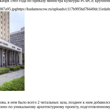
екабря 1969 года по приказу министра культуры РСФСР, крупнейш
887a95.jpg
https://kudamoscow.ru/uploads/c117b995bd78449dc11edaf
ва, в нем было всего 2 читальных зала, позднее к ним добавил
роено по уникальному архитектурному проекту, подготовленному