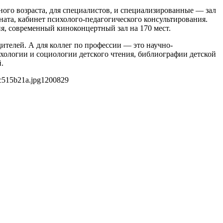
ного возраста, для специалистов, и специализированные — зал
ната, кабинет психолого-педагогического консультирования.
, современный киноконцертный зал на 170 мест.
дителей. А для коллег по профессии — это научно-
ихологии и социологии детского чтения, библиографии детской
.
c515b21a.jpg
1200
829