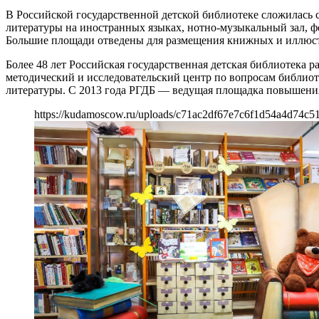
В Российской государственной детской библиотеке сложилась с
литературы на иностранных языках, нотно-музыкальный зал, фо
Большие площади отведены для размещения книжных и иллюст
Более 48 лет Российская государственная детская библиотека р
методический и исследовательский центр по вопросам библиот
литературы. С 2013 года РГДБ — ведущая площадка повышени
https://kudamoscow.ru/uploads/c71ac2df67e7c6f1d54a4d74c5