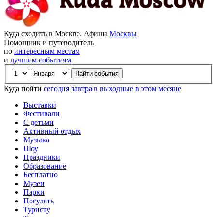
Куда сходить в Москве. Афиша
Москвы
Помощник и путеводитель
по
интересным местам
и
лучшим событиям
Куда пойти
сегодня
завтра
в выходные
в этом месяце
Выставки
Фестивали
С детьми
Активный отдых
Музыка
Шоу
Праздники
Образование
Бесплатно
Музеи
Парки
Погулять
Туристу