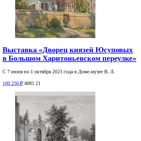
Выставка «Дворец князей Юсуповых
в Большом Харитоньевском переулке»
С 7 июня по 1 октября 2023 года в Доме-музее В. Л.
100
250
₽
4081
21