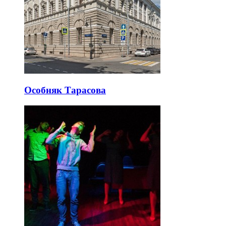
Особняк Тарасова