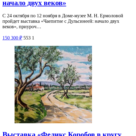
начало двух веков»
С 24 октября по 12 ноября в Доме-музее М. Н. Ермоловой
пройдет выставка «Чаепитие с Дульсинеей: начало двух
веков», приуроч…
150
300
₽
553
1
Выставка «Феликс Коробов в кругу