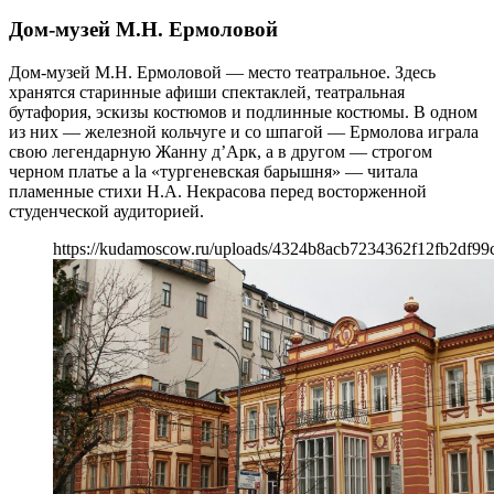
Дом-музей М.Н. Ермоловой
Дом-музей М.Н. Ермоловой — место театральное. Здесь
хранятся старинные афиши спектаклей, театральная
бутафория, эскизы костюмов и подлинные костюмы. В одном
из них — железной кольчуге и со шпагой — Ермолова играла
свою легендарную Жанну д’Арк, а в другом — строгом
черном платье a la «тургеневская барышня» — читала
пламенные стихи Н.А. Некрасова перед восторженной
студенческой аудиторией.
https://kudamoscow.ru/uploads/4324b8acb7234362f12fb2df99