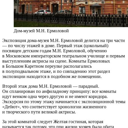
Дом-музей М.Н. Ермоловой
Экспозиция дома-музея М.Н. Ермоловой делится на три части
— по числу этажей в доме. Первый этаж (цокольный)
посвящен детским годам М.Н. Ермоловой, обучению
в Московском императорском театральном училище и первым
выступлениям актрисы на сцене. Комнаты Ермоловых
в Большом Каретном переулке располагались
в полуподвальном этаже, и по совпадению этот раздел
экспозиции находится в подобном же помещении.
Второй этаж дома М.Н. Ермоловой — парадный.
Он спланирован по анфиладному принципу: все комнаты
идут венком одна через другую и не имеют коридора.
Экскурсия по этому этажу начинается с экспозиционной темы
«Дебют», что соответствует хронологии жизненного
и творческого пути великой актрисы.
За этой комнатой следует Желтая гостиная, которая
называется так потому, что при жизни хозяев была обита