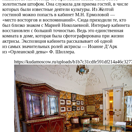
золотистым штофом. Она служила для приема гостей, в числе
которых были известные деятели культуры. Из Желтой
гостиной можно попасть в кабинет М.Н. Ермоловой —
«место восторгов и воспоминаний». Сюда приходили те, кто
был близко знаком с Марией Николаевной. Интерьер кабинета
восстановлен с большой точностью. Ведь это единственная
комната в доме, которая была сфотографирована при жизни
актрисы. Экспозиция кабинета рассказывает об одной
из самых значительных ролей актрисы — Иоанне Д’Арк
из «Орлеанской девы» Ф. Шиллера.
https://kudamoscow.ru/uploads/b1b7c31cdfe591df214a46c327