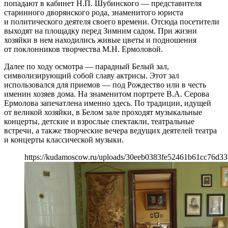
попадают в кабинет Н.П. Шубинского — представителя
старинного дворянского рода, знаменитого юриста
и политического деятеля своего времени. Отсюда посетители
выходят на площадку перед Зимним садом. При жизни
хозяйки в нем находились живые цветы и подношения
от поклонников творчества М.Н. Ермоловой.
Далее по ходу осмотра — парадный Белый зал,
символизирующий собой славу актрисы. Этот зал
использовался для приемов — под Рождество или в честь
именин хозяев дома. На знаменитом портрете В.А. Серова
Ермолова запечатлена именно здесь. По традиции, идущей
от великой хозяйки, в Белом зале проходят музыкальные
концерты, детские и взрослые спектакли, театральные
встречи, а также творческие вечера ведущих деятелей театра
и концерты классической музыки.
https://kudamoscow.ru/uploads/30eeb0383fe52461b61cc76d33