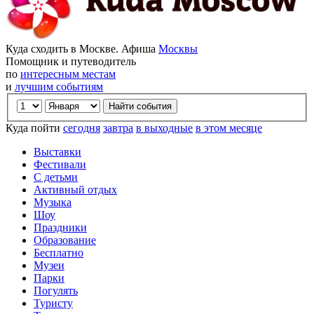
Куда сходить в Москве. Афиша
Москвы
Помощник и путеводитель
по
интересным местам
и
лучшим событиям
Куда пойти
сегодня
завтра
в выходные
в этом месяце
Выставки
Фестивали
С детьми
Активный отдых
Музыка
Шоу
Праздники
Образование
Бесплатно
Музеи
Парки
Погулять
Туристу