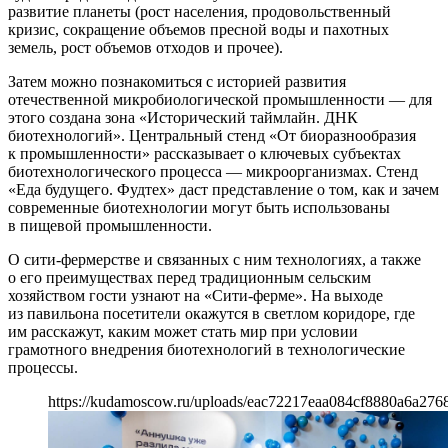
развитие планеты (рост населения, продовольственный
кризис, сокращение объемов пресной воды и пахотных
земель, рост объемов отходов и прочее).
Затем можно познакомиться с историей развития
отечественной микробиологической промышленности — для
этого создана зона «Исторический таймлайн. ДНК
биотехнологий». Центральный стенд «От биоразнообразия
к промышленности» рассказывает о ключевых субъектах
биотехнологического процесса — микроорганизмах. Стенд
«Еда будущего. Фудтех» даст представление о том, как и зачем
современные биотехнологии могут быть использованы
в пищевой промышленности.
О сити-фермерстве и связанных с ним технологиях, а также
о его преимуществах перед традиционным сельским
хозяйством гости узнают на «Сити-ферме». На выходе
из павильона посетители окажутся в светлом коридоре, где
им расскажут, каким может стать мир при условии
грамотного внедрения биотехнологий в технологические
процессы.
https://kudamoscow.ru/uploads/eac72217eaa084cf8880a6a276