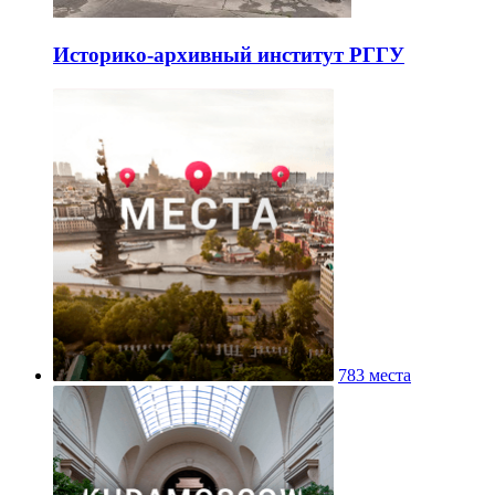
Историко-архивный институт РГГУ
783 места