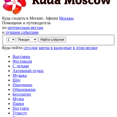
Куда сходить в Москве. Афиша
Москвы
Помощник и путеводитель
по
интересным местам
и
лучшим событиям
Куда пойти
сегодня
завтра
в выходные
в этом месяце
Выставки
Фестивали
С детьми
Активный отдых
Музыка
Шоу
Праздники
Образование
Бесплатно
Музеи
Парки
Погулять
Туристу