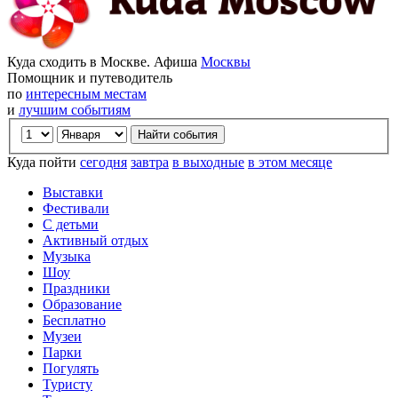
Куда сходить в Москве. Афиша
Москвы
Помощник и путеводитель
по
интересным местам
и
лучшим событиям
Куда пойти
сегодня
завтра
в выходные
в этом месяце
Выставки
Фестивали
С детьми
Активный отдых
Музыка
Шоу
Праздники
Образование
Бесплатно
Музеи
Парки
Погулять
Туристу