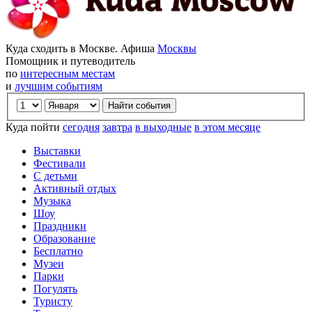
Куда сходить в Москве. Афиша
Москвы
Помощник и путеводитель
по
интересным местам
и
лучшим событиям
Куда пойти
сегодня
завтра
в выходные
в этом месяце
Выставки
Фестивали
С детьми
Активный отдых
Музыка
Шоу
Праздники
Образование
Бесплатно
Музеи
Парки
Погулять
Туристу