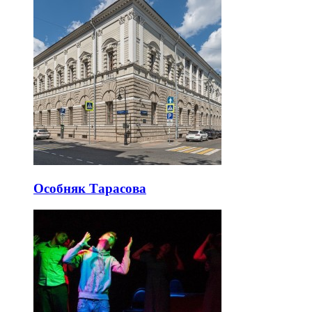
Особняк Тарасова