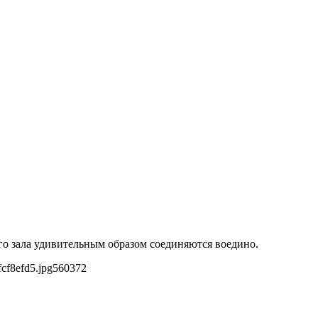
ого зала удивительным образом соединяются воедино.
cf8efd5.jpg
560
372