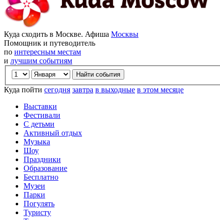
Куда сходить в Москве. Афиша
Москвы
Помощник и путеводитель
по
интересным местам
и
лучшим событиям
Куда пойти
сегодня
завтра
в выходные
в этом месяце
Выставки
Фестивали
С детьми
Активный отдых
Музыка
Шоу
Праздники
Образование
Бесплатно
Музеи
Парки
Погулять
Туристу