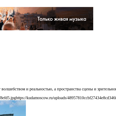
у волшебством и реальностью, а пространства сцены и зрительн
8efd5.jpg
https://kudamoscow.ru/uploads/48957810ccbf27434e8cd346f