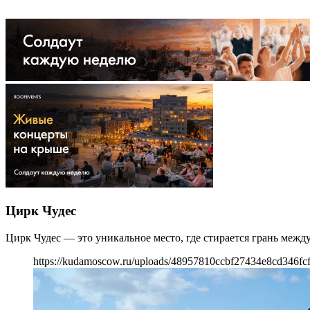
Цирк Чудес
Цирк Чудес — это уникальное место, где стирается грань межд
https://kudamoscow.ru/uploads/48957810ccbf27434e8cd346fcf