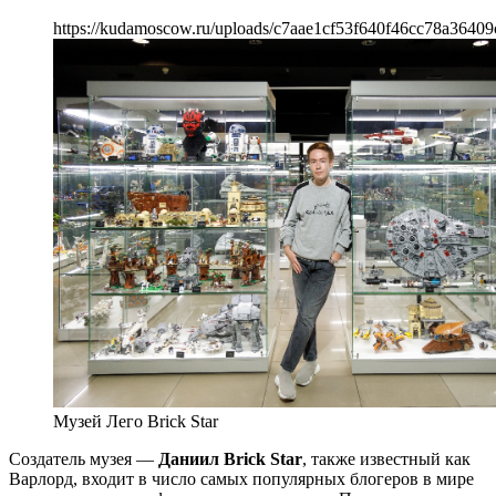
https://kudamoscow.ru/uploads/c7aae1cf53f640f46cc78a36409
Музей Лего Brick Star
Создатель музея —
Даниил Brick Star
, также известный как
Варлорд, входит в число самых популярных блогеров в мире