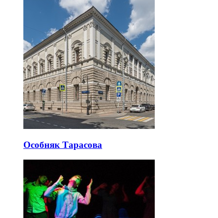
Особняк Тарасова