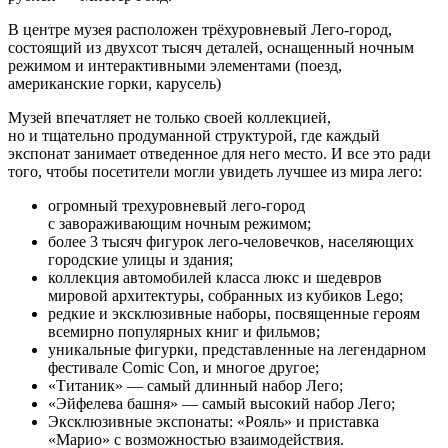
В центре музея расположен трёхуровневый Лего-город,
состоящий из двухсот тысяч деталей, оснащенный ночным
режимом и интерактивными элементами (поезд,
американские горки, карусель)
Музей впечатляет не только своей коллекцией,
но и тщательно продуманной структурой, где каждый
экспонат занимает отведенное для него место. И все это ради
того, чтобы посетители могли увидеть лучшее из мира лего:
огромный трехуровневый лего-город
с завораживающим ночным режимом;
более 3 тысяч фигурок лего-человечков, населяющих
городские улицы и здания;
коллекция автомобилей класса люкс и шедевров
мировой архитектуры, собранных из кубиков Lego;
редкие и эксклюзивные наборы, посвященные героям
всемирно популярных книг и фильмов;
уникальные фигурки, представленные на легендарном
фестивале Comic Con, и многое другое;
«Титаник» — самый длинный набор Лего;
«Эйфелева башня» — самый высокий набор Лего;
Эксклюзивные экспонаты: «Рояль» и приставка
«Марио» с возможностью взаимодействия.