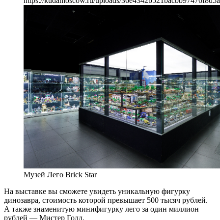
https://kudamoscow.ru/uploads/36e4342b521bacbb97476f8d5a
Музей Лего Brick Star
На выставке вы сможете увидеть уникальную фигурку
динозавра, стоимость которой превышает 500 тысяч рублей.
А также знаменитую минифигурку лего за один миллион
рублей — Мистер Голд.