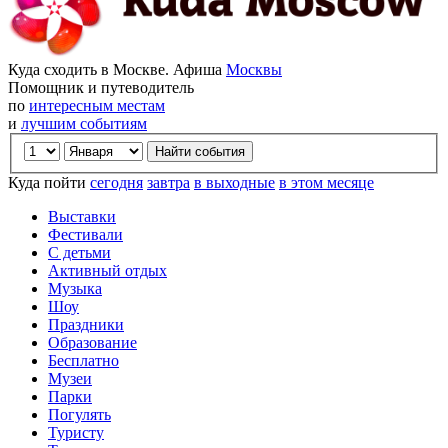
Куда сходить в Москве. Афиша
Москвы
Помощник и путеводитель
по
интересным местам
и
лучшим событиям
Куда пойти
сегодня
завтра
в выходные
в этом месяце
Выставки
Фестивали
С детьми
Активный отдых
Музыка
Шоу
Праздники
Образование
Бесплатно
Музеи
Парки
Погулять
Туристу