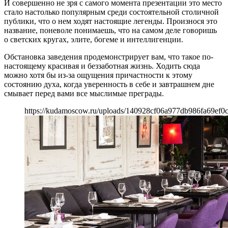
И совершенно не зря с самого момента презентации это место
стало настолько популярным среди состоятельной столичной
публики, что о нем ходят настоящие легенды. Произнося это
название, поневоле понимаешь, что на самом деле говоришь
о светских кругах, элите, богеме и интеллигенции.
Обстановка заведения продемонстрирует вам, что такое по-
настоящему красивая и беззаботная жизнь. Ходить сюда
можно хотя бы из-за ощущения причастности к этому
состоянию духа, когда уверенность в себе и завтрашнем дне
смывает перед вами все мыслимые преграды.
https://kudamoscow.ru/uploads/140928cf06a977db986fa69ef0