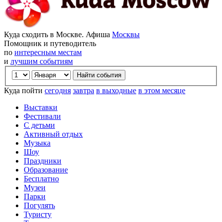
Куда сходить в Москве. Афиша
Москвы
Помощник и путеводитель
по
интересным местам
и
лучшим событиям
Куда пойти
сегодня
завтра
в выходные
в этом месяце
Выставки
Фестивали
С детьми
Активный отдых
Музыка
Шоу
Праздники
Образование
Бесплатно
Музеи
Парки
Погулять
Туристу