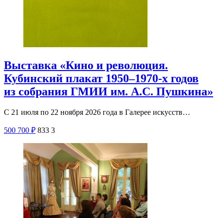
Выставка «Кино и революция.
Кубинский плакат 1950–1970-х годов
из собрания ГМИИ им. А.С. Пушкина»
С 21 июля по 22 ноября 2026 года в Галерее искусств…
500
700
₽
833
3