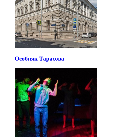
Особняк Тарасова