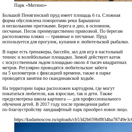
Парк «Митино»
Большой Пенягинский пруд имеет площадь 6 га. Сложная
форма обусловлена поворотами реки Барышихи
и несколькими притоками. Берега и дно, в основном,
песчаные. Песок преимущественно привозной. По берегам
расположены пляжи — травяные и песчаные. Пруд
используется для прогулок, купания и любительской рыбалки.
В парке есть тренажеры, бассейн, зал для игр в настольный
теннис и волейбольные площадки. Зимой действует каток
с искусственным льдом площадью около 4 тысяч квадратных
метров. Регулярно проводятся любительские забеги
на 5 километров с фиксацией времени, также в парке
проводятся занятия по скандинавской ходьбе.
На территории парка расположен картодром, где могут
покататься любители, как взрослые, так и дети. Также
предусмотрена школа картинга — для профессионального
обучения детей. В 2017 году после проведения работ
по благоустройству ландшафтный парк приобрел новое лицо.
https://kudamoscow.ru/uploads/cb53d2b659bff834ba78749e3c0