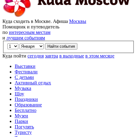
Куда сходить в Москве. Афиша
Москвы
Помощник и путеводитель
по
интересным местам
и
лучшим событиям
Куда пойти
сегодня
завтра
в выходные
в этом месяце
Выставки
Фестивали
С детьми
Активный отдых
Музыка
Шоу
Праздники
Образование
Бесплатно
Музеи
Парки
Погулять
Туристу