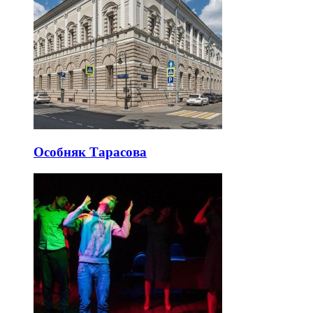
Особняк Тарасова