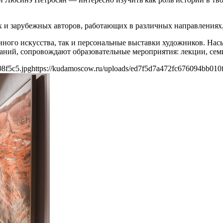
 и зарубежных авторов, работающих в различных направлениях, 
нного искусства, так и персональные выставки художников. Н
ний, сопровождают образовательные мероприятия: лекции, семи
8f5c5.jpg
https://kudamoscow.ru/uploads/ed7f5d7a472fc676094bb010