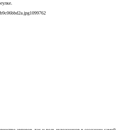
еулке.
4b9c06bbd2a.jpg
1099
762
естве авторов, так и роль художников в создании самой