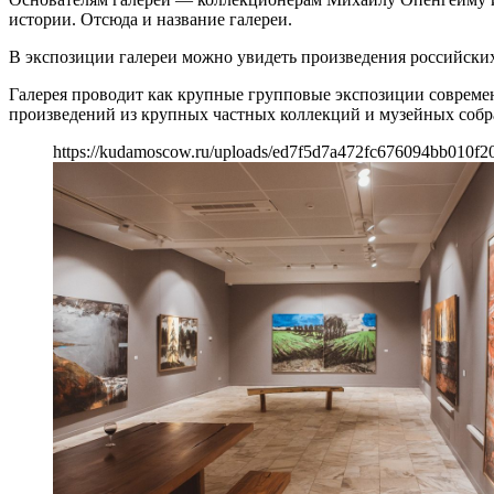
истории. Отсюда и название галереи.
В экспозиции галереи можно увидеть произведения российских
Галерея проводит как крупные групповые экспозиции совреме
произведений из крупных частных коллекций и музейных собра
https://kudamoscow.ru/uploads/ed7f5d7a472fc676094bb010f20