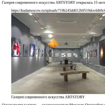
Галерея современного искусства ARTSTORY открылась 15 октя
https://kudamoscow.ru/uploads/719b245dd012b9519dce44b9c
Галерея современного искусства ARTSTORY
Основателям галереи — коллекционерам Михаилу Опенгейму и Л