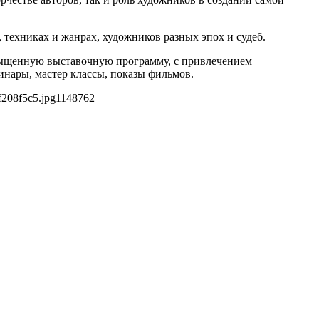
техниках и жанрах, художников разных эпох и судеб.
асыщенную выставочную программу, с привлечением
нары, мастер классы, показы фильмов.
f208f5c5.jpg
1148
762