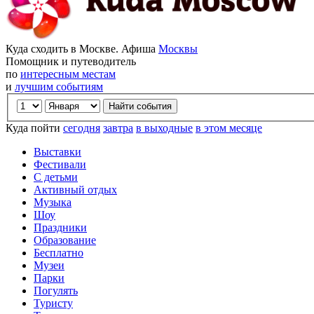
Куда сходить в Москве. Афиша
Москвы
Помощник и путеводитель
по
интересным местам
и
лучшим событиям
Куда пойти
сегодня
завтра
в выходные
в этом месяце
Выставки
Фестивали
С детьми
Активный отдых
Музыка
Шоу
Праздники
Образование
Бесплатно
Музеи
Парки
Погулять
Туристу