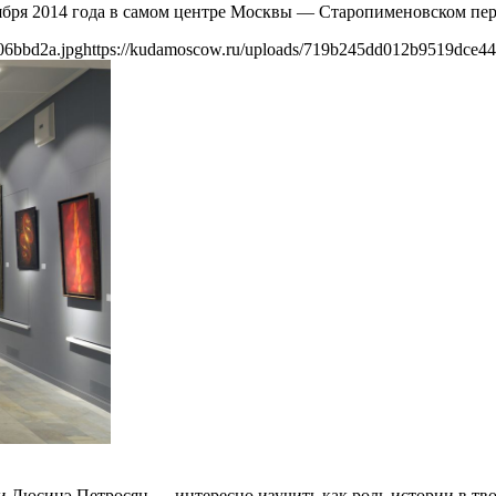
бря 2014 года в самом центре Москвы — Старопименовском пер
06bbd2a.jpg
https://kudamoscow.ru/uploads/719b245dd012b9519dce4
юсинэ Петросян — интересно изучить как роль истории в творч