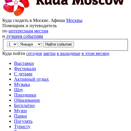
Куда сходить в Москве. Афиша
Москвы
Помощник и путеводитель
по
интересным местам
и
лучшим событиям
Куда пойти
сегодня
завтра
в выходные
в этом месяце
Выставки
Фестивали
С детьми
Активный отдых
Музыка
Шоу
Праздники
Образование
Бесплатно
Музеи
Парки
Погулять
Туристу