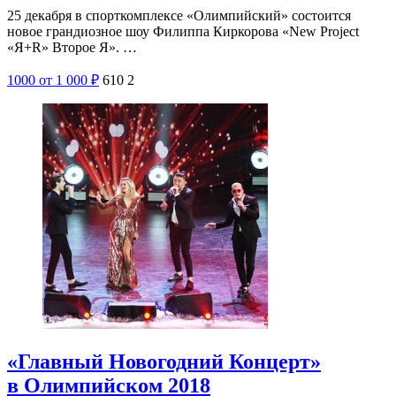
25 декабря в спорткомплексе «Олимпийский» состоится
новое грандиозное шоу Филиппа Киркорова «New Project
«Я+R» Второе Я». …
1000
от 1 000
₽
610
2
«Главный Новогодний Концерт»
в Олимпийском 2018