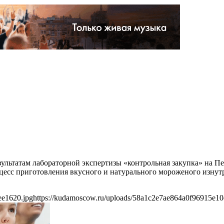
льтатам лабораторной экспертизы «контрольная закупка» на Пе
цесс приготовления вкусного и натурального мороженого изнутр
ee1620.jpg
https://kudamoscow.ru/uploads/58a1c2e7ae864a0f96915e10