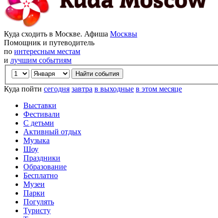
Куда сходить в Москве. Афиша
Москвы
Помощник и путеводитель
по
интересным местам
и
лучшим событиям
Куда пойти
сегодня
завтра
в выходные
в этом месяце
Выставки
Фестивали
С детьми
Активный отдых
Музыка
Шоу
Праздники
Образование
Бесплатно
Музеи
Парки
Погулять
Туристу