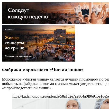
Фабрика мороженого «Чистая линия»
Мороженое «Чистая линия» является лучшим пломбиром по резу
побывать на фабрике и своими глазами может увидеть весь про
«с производственной линии».
https://kudamoscow.ru/uploads/58a1c2e7ae864a0f96915e10e5