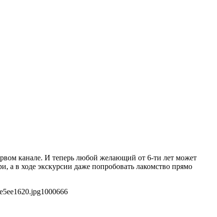
рвом канале. И теперь любой желающий от 6-ти лет может
и, а в ходе экскурсии даже попробовать лакомство прямо
e5ee1620.jpg
1000
666