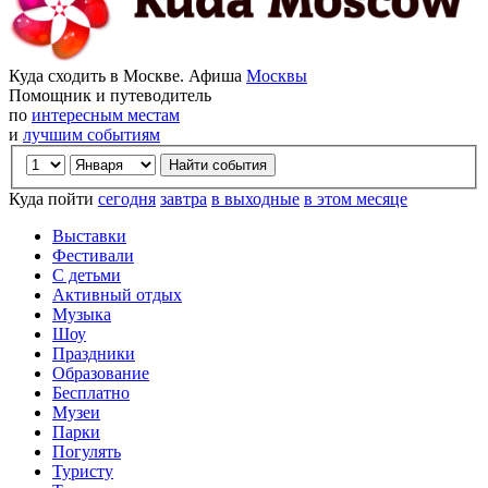
Куда сходить в Москве. Афиша
Москвы
Помощник и путеводитель
по
интересным местам
и
лучшим событиям
Куда пойти
сегодня
завтра
в выходные
в этом месяце
Выставки
Фестивали
С детьми
Активный отдых
Музыка
Шоу
Праздники
Образование
Бесплатно
Музеи
Парки
Погулять
Туристу