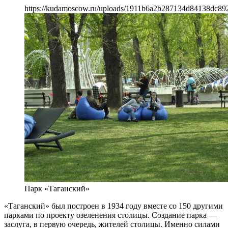
https://kudamoscow.ru/uploads/1911b6a2b287134d84138dc892
Парк «Таганский»
«Таганский» был построен в 1934 году вместе со 150 другими
парками по проекту озеленения столицы. Создание парка —
заслуга, в первую очередь, жителей столицы. Именно силами