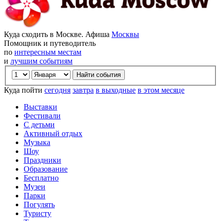
Куда сходить в Москве. Афиша
Москвы
Помощник и путеводитель
по
интересным местам
и
лучшим событиям
Куда пойти
сегодня
завтра
в выходные
в этом месяце
Выставки
Фестивали
С детьми
Активный отдых
Музыка
Шоу
Праздники
Образование
Бесплатно
Музеи
Парки
Погулять
Туристу