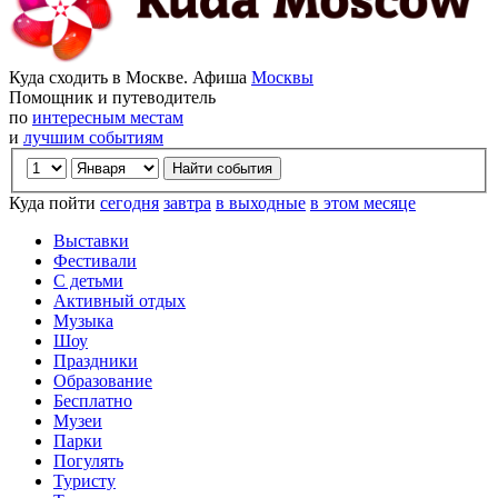
Куда сходить в Москве. Афиша
Москвы
Помощник и путеводитель
по
интересным местам
и
лучшим событиям
Куда пойти
сегодня
завтра
в выходные
в этом месяце
Выставки
Фестивали
С детьми
Активный отдых
Музыка
Шоу
Праздники
Образование
Бесплатно
Музеи
Парки
Погулять
Туристу