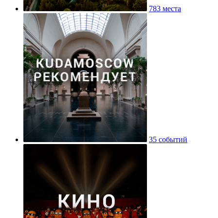
783 места
35 событий