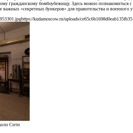
мому гражданскому бомбоубежищу. Здесь можно познакомиться 
ее важных «секретных бункеров» для правительства и военного 
953301.jpg
https://kudamoscow.ru/uploads/ce65c6b1698d0eab135fb3
коло Сити