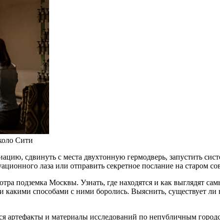
коло Сити
иацию, сдвинуть с места двухтонную гермодверь, запустить си
уационного лаза или отправить секретное послание на старом со
мотра подземка Москвы. Узнать, где находятся и как выглядят са
 какими способами с ними боролись. Выяснить, существует ли н
ся артефакты и материалы исследований по непубличным городс