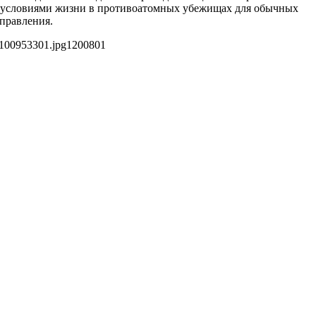
с условиями жизни в противоатомных убежищах для обычных
управления.
5100953301.jpg
1200
801