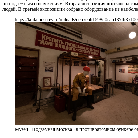
по подземным сооружениям. Вторая экспозиция посвящена са
людей. В третьей экспозиции собрано оборудование из наибол
https://kudamoscow.ru/uploads/ce65c6b1698d0eab135fb35100
Музей «Подземная Москва» в противоатомном бункере о