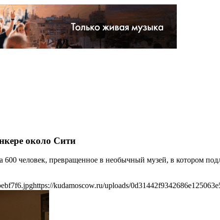
нкере около Сити
600 человек, превращенное в необычный музей, в котором подл
ebf7f6.jpg
https://kudamoscow.ru/uploads/0d31442f9342686e125063e