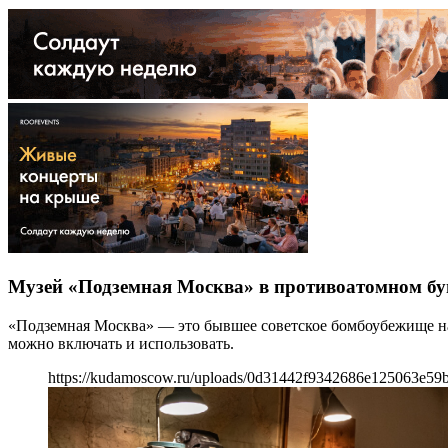
Музей «Подземная Москва» в противоатомном бу
«Подземная Москва» — это бывшее советское бомбоубежище на 
можно включать и использовать.
https://kudamoscow.ru/uploads/0d31442f9342686e125063e59b