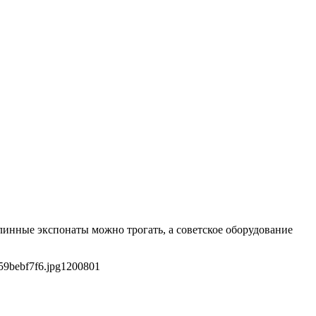
инные экспонаты можно трогать, а советское оборудование
59bebf7f6.jpg
1200
801