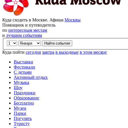
Куда сходить в Москве. Афиша
Москвы
Помощник и путеводитель
по
интересным местам
и
лучшим событиям
Куда пойти
сегодня
завтра
в выходные
в этом месяце
Выставки
Фестивали
С детьми
Активный отдых
Музыка
Шоу
Праздники
Образование
Бесплатно
Музеи
Парки
Погулять
Туристу