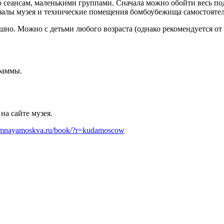
 сеансам, маленькими группами. Сначала можно обойти весь по
е залы музея и технические помещения бомбоубежища самостояте
ашно. Можно с детьми любого возраста (однако рекомендуется от 
раммы.
на сайте музея.
zemnayamoskva.ru/book/?r=kudamoscow