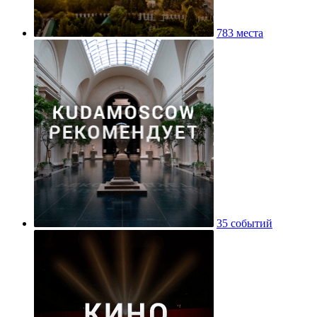
783 места
35 событий