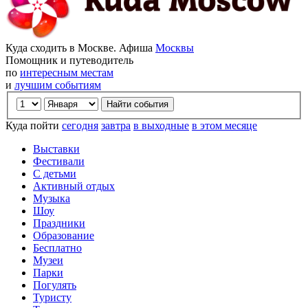
Куда сходить в Москве. Афиша
Москвы
Помощник и путеводитель
по
интересным местам
и
лучшим событиям
Куда пойти
сегодня
завтра
в выходные
в этом месяце
Выставки
Фестивали
С детьми
Активный отдых
Музыка
Шоу
Праздники
Образование
Бесплатно
Музеи
Парки
Погулять
Туристу