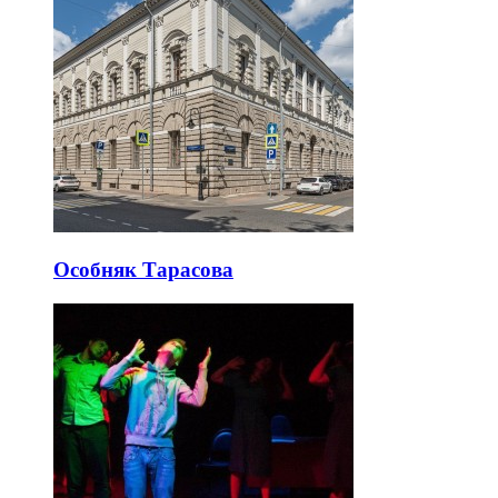
Особняк Тарасова