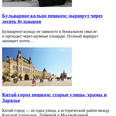
Бульварное кольцо пешком: маршрут через
десять бульваров
Бульварное кольцо не замкнуто в буквальном смысле
и проходит через шумные площади. Полный маршрут
занимает почти…
Китай-город пешком: старые улицы, храмы и
Зарядье
Китай-город — не одна улица, а исторический район между
Красной площадью, Лубянкой и Москвой-рекой.