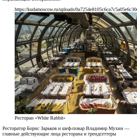
https://kudamoscow.ru/uploads/0a7254e8105c6ca7c5a05e6c30
Ресторан «White Rabbit»
Ресторатор Борис Зарьков и шеф-повар Владимир Мухин —
главные действующие лица ресторана и трендсеттеры