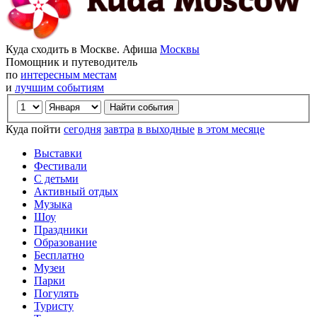
Куда сходить в Москве. Афиша
Москвы
Помощник и путеводитель
по
интересным местам
и
лучшим событиям
Куда пойти
сегодня
завтра
в выходные
в этом месяце
Выставки
Фестивали
С детьми
Активный отдых
Музыка
Шоу
Праздники
Образование
Бесплатно
Музеи
Парки
Погулять
Туристу