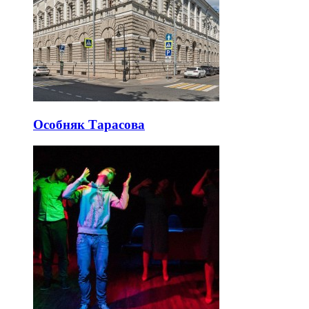
Особняк Тарасова