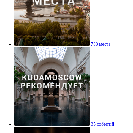
783 места
35 событий