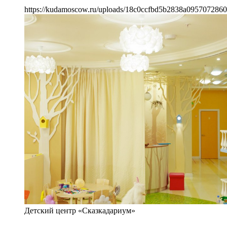
https://kudamoscow.ru/uploads/18c0ccfbd5b2838a0957072860
Детский центр «Сказкадариум»