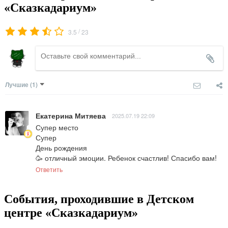
«Сказкадариум»
/
3.5
23
Лучшие
(1)
Екатерина Митяева
2025.07.19 22:09
Супер место 

Супер 

День рождения 

🥳 отличный эмоции. Ребенок счастлив! Спасибо вам!
Ответить
События, проходившие в Детском
центре «Сказкадариум»