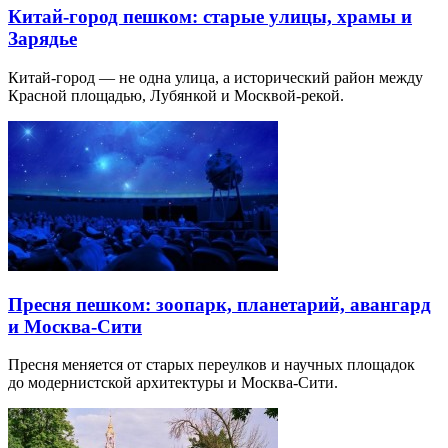
Китай-город пешком: старые улицы, храмы и
Зарядье
Китай-город — не одна улица, а исторический район между
Красной площадью, Лубянкой и Москвой-рекой.
Пресня пешком: зоопарк, планетарий, авангард
и Москва-Сити
Пресня меняется от старых переулков и научных площадок
до модернистской архитектуры и Москва-Сити.