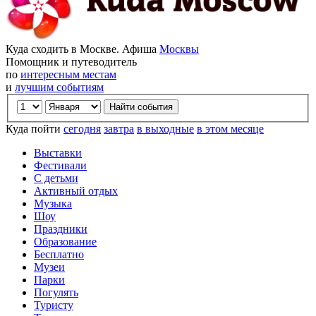
Куда сходить в Москве. Афиша
Москвы
Помощник и путеводитель
по
интересным местам
и
лучшим событиям
Куда пойти
сегодня
завтра
в выходные
в этом месяце
Выставки
Фестивали
С детьми
Активный отдых
Музыка
Шоу
Праздники
Образование
Бесплатно
Музеи
Парки
Погулять
Туристу