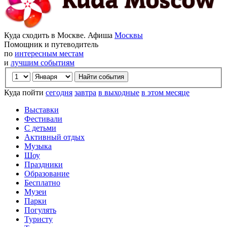
Куда сходить в Москве. Афиша
Москвы
Помощник и путеводитель
по
интересным местам
и
лучшим событиям
Куда пойти
сегодня
завтра
в выходные
в этом месяце
Выставки
Фестивали
С детьми
Активный отдых
Музыка
Шоу
Праздники
Образование
Бесплатно
Музеи
Парки
Погулять
Туристу