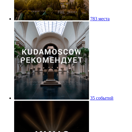
783 места
35 событий