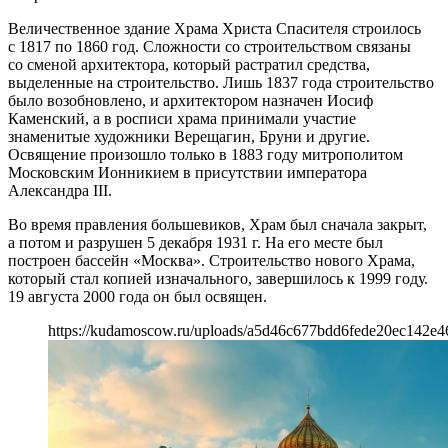
Величественное здание Храма Христа Спасителя строилось
с 1817 по 1860 год. Сложности со строительством связаны
со сменой архитектора, который растратил средства,
выделенные на строительство. Лишь 1837 года строительство
было возобновлено, и архитектором назначен Иосиф
Каменский, а в росписи храма принимали участие
знаменитые художники Верещагин, Бруни и другие.
Освящение произошло только в 1883 году митрополитом
Московским Ионникием в присутствии императора
Александра III.
Во время правления большевиков, Храм был сначала закрыт,
а потом и разрушен 5 декабря 1931 г. На его месте был
построен бассейн «Москва». Строительство нового Храма,
который стал копией изначального, завершилось к 1999 году.
19 августа 2000 года он был освящен.
https://kudamoscow.ru/uploads/a5d46c677bdd6fede20ec142e4