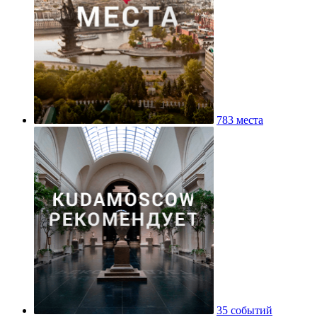
783 места
35 событий