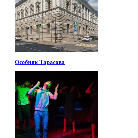
Особняк Тарасова