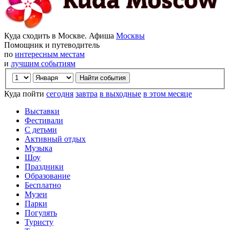
Куда сходить в Москве. Афиша
Москвы
Помощник и путеводитель
по
интересным местам
и
лучшим событиям
Куда пойти
сегодня
завтра
в выходные
в этом месяце
Выставки
Фестивали
С детьми
Активный отдых
Музыка
Шоу
Праздники
Образование
Бесплатно
Музеи
Парки
Погулять
Туристу