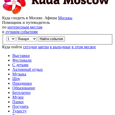
Куда сходить в Москве. Афиша
Москвы
Помощник и путеводитель
по
интересным местам
и
лучшим событиям
Куда пойти
сегодня
завтра
в выходные
в этом месяце
Выставки
Фестивали
С детьми
Активный отдых
Музыка
Шоу
Праздники
Образование
Бесплатно
Музеи
Парки
Погулять
Туристу