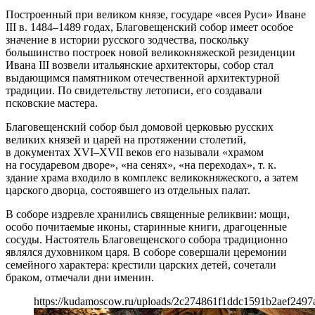
Построенный при великом князе, государе «всея Руси» Иване
III в. 1484–1489 годах, Благовещенский собор имеет особое
значение в истории русского зодчества, поскольку
большинство построек новой великокняжеской резиденции
Ивана III возвели итальянские архитекторы, собор стал
выдающимся памятником отечественной архитектурной
традиции. По свидетельству летописи, его создавали
псковские мастера.
Благовещенский собор был домовой церковью русских
великих князей и царей на протяжении столетий,
в документах XVI–XVII веков его называли «храмом
на государевом дворе», «на сенях», «на переходах», т. к.
здание храма входило в комплекс великокняжеского, а затем
царского дворца, состоявшего из отдельных палат.
В соборе издревле хранились священные реликвии: мощи,
особо почитаемые иконы, старинные книги, драгоценные
сосуды. Настоятель Благовещенского собора традиционно
являлся духовником царя. В соборе совершали церемонии
семейного характера: крестили царских детей, сочетали
браком, отмечали дни именин.
https://kudamoscow.ru/uploads/2c274861f1ddc1591b2aef2497