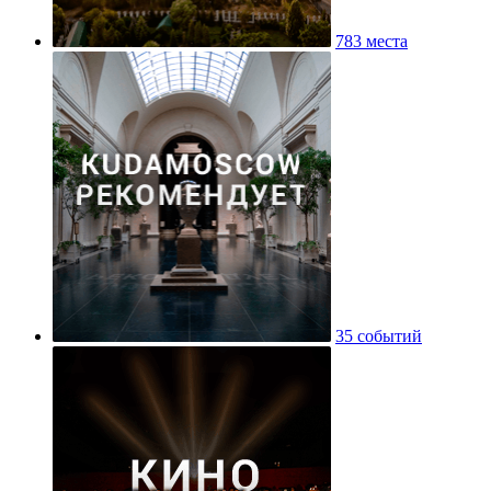
783 места
35 событий