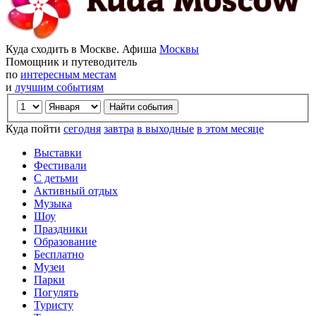
Куда сходить в Москве. Афиша
Москвы
Помощник и путеводитель
по
интересным местам
и
лучшим событиям
Куда пойти
сегодня
завтра
в выходные
в этом месяце
Выставки
Фестивали
С детьми
Активный отдых
Музыка
Шоу
Праздники
Образование
Бесплатно
Музеи
Парки
Погулять
Туристу