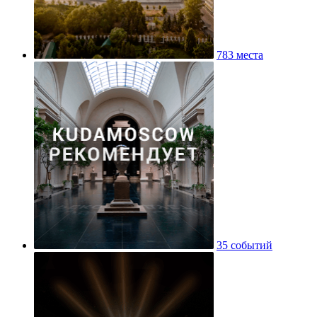
783 места
35 событий