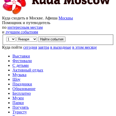
Куда сходить в Москве. Афиша
Москвы
Помощник и путеводитель
по
интересным местам
и
лучшим событиям
Куда пойти
сегодня
завтра
в выходные
в этом месяце
Выставки
Фестивали
С детьми
Активный отдых
Музыка
Шоу
Праздники
Образование
Бесплатно
Музеи
Парки
Погулять
Туристу