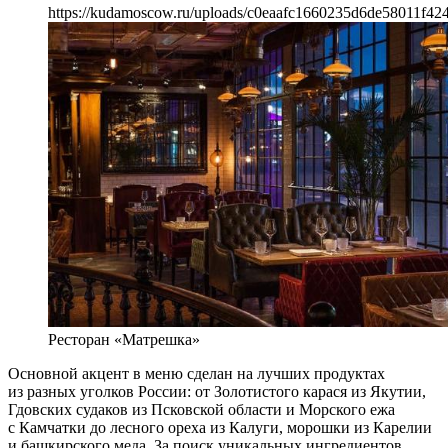
https://kudamoscow.ru/uploads/c0eaafc1660235d6de58011f42
Ресторан «Матрешка»
Основной акцент в меню сделан на лучших продуктах
из разных уголков России: от Золотистого карася из Якутии,
Гдовских судаков из Псковской области и Морского ежа
с Камчатки до лесного ореха из Калуги, морошки из Карелии
и башкирского меда. За поиск уникальных ингредиентов