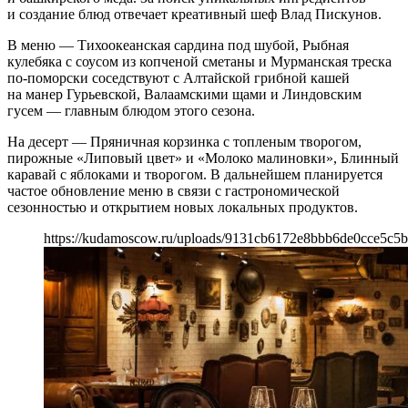
и создание блюд отвечает креативный шеф Влад Пискунов.
В меню — Тихоокеанская сардина под шубой, Рыбная
кулебяка с соусом из копченой сметаны и Мурманская треска
по-поморски соседствуют с Алтайской грибной кашей
на манер Гурьевской, Валаамскими щами и Линдовским
гусем — главным блюдом этого сезона.
На десерт — Пряничная корзинка с топленым творогом,
пирожные «Липовый цвет» и «Молоко малиновки», Блинный
каравай с яблоками и творогом. В дальнейшем планируется
частое обновление меню в связи с гастрономической
сезонностью и открытием новых локальных продуктов.
https://kudamoscow.ru/uploads/9131cb6172e8bbb6de0cce5c5b